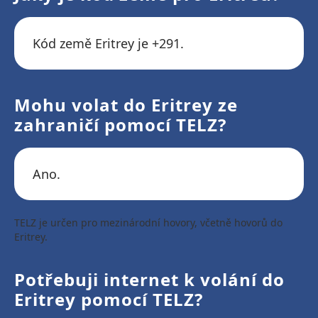
Kód země Eritrey je +291.
Mohu volat do Eritrey ze
zahraničí pomocí TELZ?
Ano.
TELZ je určen pro mezinárodní hovory, včetně hovorů do
Eritrey.
Potřebuji internet k volání do
Eritrey pomocí TELZ?