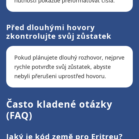
nutnosti pokaždé přeformátovat čísla.
Před dlouhými hovory
zkontrolujte svůj zůstatek
Pokud plánujete dlouhý rozhovor, nejprve
rychle potvrďte svůj zůstatek, abyste
nebyli přerušeni uprostřed hovoru.
Často kladené otázky
(FAQ)
Jaký je kód země pro Eritreu?