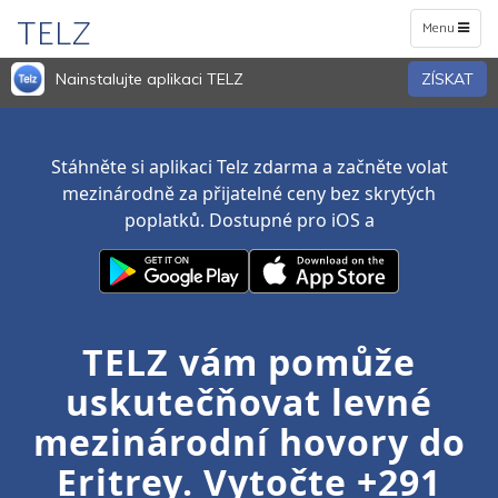
TELZ
Toggle
Menu
navigation
Nainstalujte aplikaci TELZ
ZÍSKAT
Stáhněte si aplikaci Telz zdarma a začněte volat
mezinárodně za přijatelné ceny bez skrytých
poplatků. Dostupné pro iOS a
TELZ vám pomůže
uskutečňovat levné
mezinárodní hovory do
Eritrey. Vytočte +291