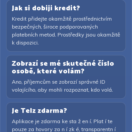
Jak si dobiji kredit?
Kredit přidejte okamžitě prostřednictvím
bezpečných, široce podporovaných
platebních metod. Prostředky jsou okamžitě
k dispozici.
Zobrazí se mé skutečné číslo
osobě, které volám?
Ano, příjemcům se zobrazí správné ID
volajícího, aby mohli rozpoznat, kdo volá.
Je Telz zdarma?
Aplikace je zdarma ke sta ž en í. Plat í te
pouze za hovory za n í zk é, transparentn í