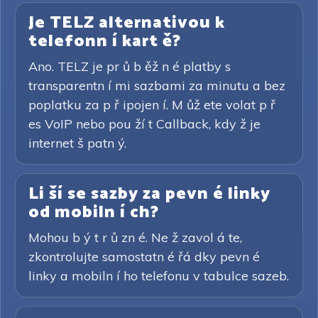
Je TELZ alternativou k
telefonn í kart ě?
Ano. TELZ je pr ů b ěž n é platby s
transparentn í mi sazbami za minutu a bez
poplatku za p ř ipojen í. M ůž ete volat p ř
es VoIP nebo pou ží t Callback, kdy ž je
internet š patn ý.
Li ší se sazby za pevn é linky
od mobiln í ch?
Mohou b ý t r ů zn é. Ne ž zavol á te,
zkontrolujte samostatn é řá dky pevn é
linky a mobiln í ho telefonu v tabulce sazeb.