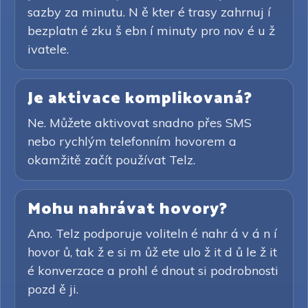
sazby za minutu. N ě kter é trasy zahrnuj í
bezplatn é zku š ebn í minuty pro nov é u ž
ivatele.
Je aktivace komplikovaná?
Ne. Můžete aktivovat snadno přes SMS
nebo rychlým telefonním hovorem a
okamžitě začít používat Telz.
Mohu nahrávat hovory?
Ano. Telz podporuje voliteln é nahr á v á n í
hovor ů, tak ž e si m ůž ete ulo ž it d ů le ž it
é konverzace a prohl é dnout si podrobnosti
pozd ě ji.