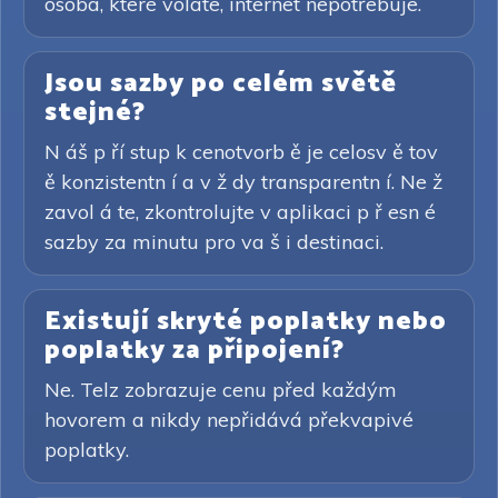
osoba, které voláte, internet nepotřebuje.
Jsou sazby po celém světě
stejné?
N áš p ří stup k cenotvorb ě je celosv ě tov
ě konzistentn í a v ž dy transparentn í. Ne ž
zavol á te, zkontrolujte v aplikaci p ř esn é
sazby za minutu pro va š i destinaci.
Existují skryté poplatky nebo
poplatky za připojení?
Ne. Telz zobrazuje cenu před každým
hovorem a nikdy nepřidává překvapivé
poplatky.