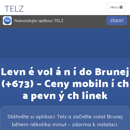
TELZ
Toggle
Menu
navigation
Nainstalujte aplikaci TELZ
ZÍSKAT
Levn é vol á n í do Brunej
(+673) – Ceny mobiln í ch
a pevn ý ch linek
Stáhněte si aplikaci Telz a začněte volat Brunej
během několika minut – zdarma k instalaci.