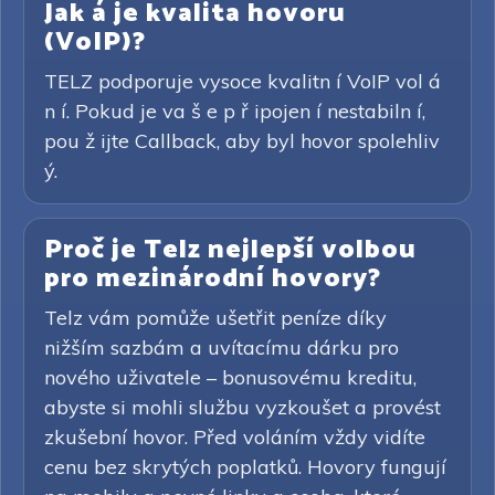
Jak á je kvalita hovoru
(VoIP)?
TELZ podporuje vysoce kvalitn í VoIP vol á
n í. Pokud je va š e p ř ipojen í nestabiln í,
pou ž ijte Callback, aby byl hovor spolehliv
ý.
Proč je Telz nejlepší volbou
pro mezinárodní hovory?
Telz vám pomůže ušetřit peníze díky
nižším sazbám a uvítacímu dárku pro
nového uživatele – bonusovému kreditu,
abyste si mohli službu vyzkoušet a provést
zkušební hovor. Před voláním vždy vidíte
cenu bez skrytých poplatků. Hovory fungují