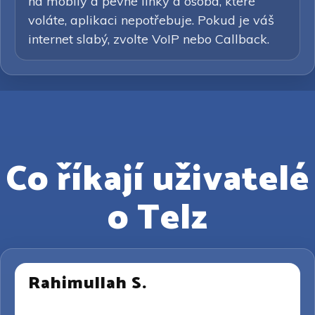
na mobily a pevné linky a osoba, které
voláte, aplikaci nepotřebuje. Pokud je váš
internet slabý, zvolte VoIP nebo Callback.
Co říkají uživatelé
o Telz
Rahimullah S.