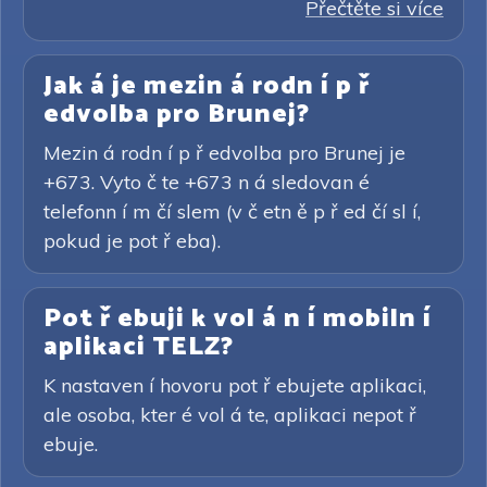
Přečtěte si více
Jak á je mezin á rodn í p ř
edvolba pro Brunej?
Mezin á rodn í p ř edvolba pro Brunej je
+673. Vyto č te +673 n á sledovan é
telefonn í m čí slem (v č etn ě p ř ed čí sl í,
pokud je pot ř eba).
Pot ř ebuji k vol á n í mobiln í
aplikaci TELZ?
K nastaven í hovoru pot ř ebujete aplikaci,
ale osoba, kter é vol á te, aplikaci nepot ř
ebuje.