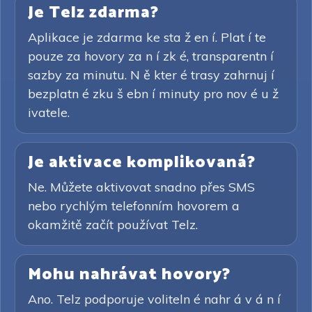
Je Telz zdarma?
Aplikace je zdarma ke sta ž en í. Plat í te
pouze za hovory za n í zk é, transparentn í
sazby za minutu. N ě kter é trasy zahrnuj í
bezplatn é zku š ebn í minuty pro nov é u ž
ivatele.
Je aktivace komplikovaná?
Ne. Můžete aktivovat snadno přes SMS
nebo rychlým telefonním hovorem a
okamžitě začít používat Telz.
Mohu nahrávat hovory?
Ano. Telz podporuje voliteln é nahr á v á n í