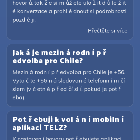
hovor ů, tak ž e si m ůž ete ulo ž it d ů le ž it
é konverzace a prohl é dnout si podrobnosti
pozd ě ji.
Přečtěte si více
Jak á je mezin á rodn í p ř
edvolba pro Chile?
Mezin á rodn í p ř edvolba pro Chile je +56.
Vyto č te +56 n á sledovan é telefonn í m čí
slem (v č etn ě p ř ed čí sl í, pokud je pot ř
eba).
Pot ř ebuji k vol á n í mobiln í
aplikaci TELZ?
K nastaven í hovoru pot ř ebujete aplikaci,