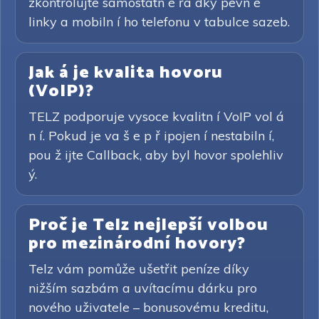
zkontrolujte samostatn é řá dky pevn é
linky a mobiln í ho telefonu v tabulce sazeb.
Jak á je kvalita hovoru
(VoIP)?
TELZ podporuje vysoce kvalitn í VoIP vol á
n í. Pokud je va š e p ř ipojen í nestabiln í,
pou ž ijte Callback, aby byl hovor spolehliv
ý.
Proč je Telz nejlepší volbou
pro mezinárodní hovory?
Telz vám pomůže ušetřit peníze díky
nižším sazbám a uvítacímu dárku pro
nového uživatele – bonusovému kreditu,