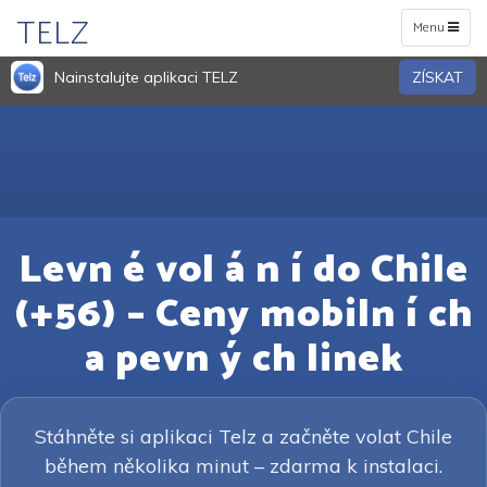
TELZ
Toggle
Menu
navigation
Nainstalujte aplikaci TELZ
ZÍSKAT
Levn é vol á n í do Chile
(+56) – Ceny mobiln í ch
a pevn ý ch linek
Stáhněte si aplikaci Telz a začněte volat Chile
během několika minut – zdarma k instalaci.