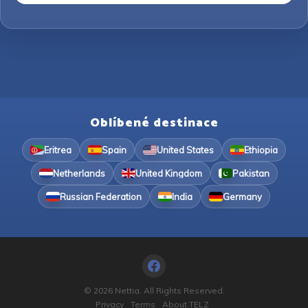
Oblíbené destinace
Eritrea
Spain
United States
Ethiopia
Netherlands
United Kingdom
Pakistan
Russian Federation
India
Germany
© 2026 Nettia. All Rights Reserved.
Privacy
Terms
About TELZ