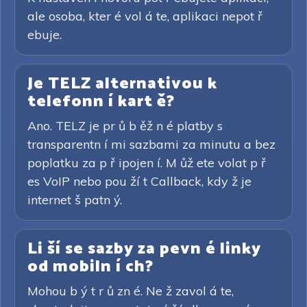
ale osoba, kter é vol á te, aplikaci nepot ř
ebuje.
Je TELZ alternativou k
telefonn í kart ě?
Ano. TELZ je pr ů b ěž n é platby s
transparentn í mi sazbami za minutu a bez
poplatku za p ř ipojen í. M ůž ete volat p ř
es VoIP nebo pou ží t Callback, kdy ž je
internet š patn ý.
Li ší se sazby za pevn é linky
od mobiln í ch?
Mohou b ý t r ů zn é. Ne ž zavol á te,