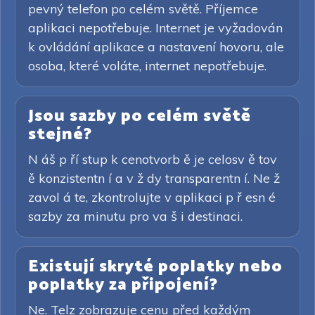
pevný telefon po celém světě. Příjemce
aplikaci nepotřebuje. Internet je vyžadován
k ovládání aplikace a nastavení hovoru, ale
osoba, které voláte, internet nepotřebuje.
Jsou sazby po celém světě
stejné?
N áš p ří stup k cenotvorb ě je celosv ě tov
ě konzistentn í a v ž dy transparentn í. Ne ž
zavol á te, zkontrolujte v aplikaci p ř esn é
sazby za minutu pro va š i destinaci.
Existují skryté poplatky nebo
poplatky za připojení?
Ne. Telz zobrazuje cenu před každým