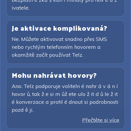
ivatele.
Je aktivace komplikovaná?
Ne. Můžete aktivovat snadno přes SMS
nebo rychlým telefonním hovorem a
okamžitě začít používat Telz.
Mohu nahrávat hovory?
Ano. Telz podporuje voliteln é nahr á v á n í
hovor ů, tak ž e si m ůž ete ulo ž it d ů le ž it
é konverzace a prohl é dnout si podrobnosti
pozd ě ji.
Přečtěte si více