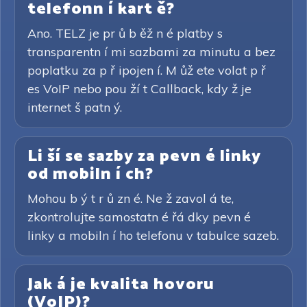
telefonn í kart ě?
Ano. TELZ je pr ů b ěž n é platby s
transparentn í mi sazbami za minutu a bez
poplatku za p ř ipojen í. M ůž ete volat p ř
es VoIP nebo pou ží t Callback, kdy ž je
internet š patn ý.
Li ší se sazby za pevn é linky
od mobiln í ch?
Mohou b ý t r ů zn é. Ne ž zavol á te,
zkontrolujte samostatn é řá dky pevn é
linky a mobiln í ho telefonu v tabulce sazeb.
Jak á je kvalita hovoru
(VoIP)?