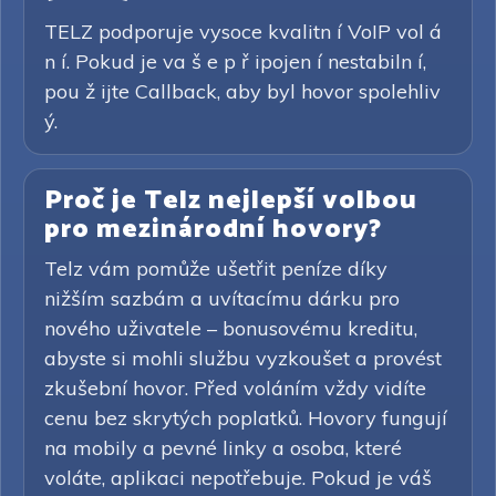
TELZ podporuje vysoce kvalitn í VoIP vol á
n í. Pokud je va š e p ř ipojen í nestabiln í,
pou ž ijte Callback, aby byl hovor spolehliv
ý.
Proč je Telz nejlepší volbou
pro mezinárodní hovory?
Telz vám pomůže ušetřit peníze díky
nižším sazbám a uvítacímu dárku pro
nového uživatele – bonusovému kreditu,
abyste si mohli službu vyzkoušet a provést
zkušební hovor. Před voláním vždy vidíte
cenu bez skrytých poplatků. Hovory fungují
na mobily a pevné linky a osoba, které
voláte, aplikaci nepotřebuje. Pokud je váš