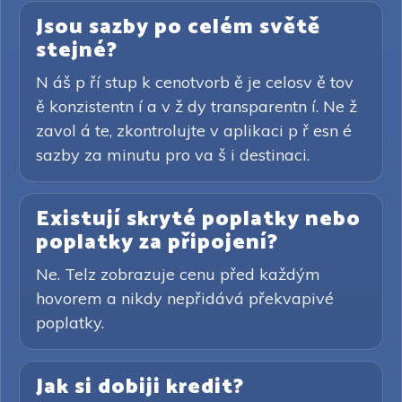
Jsou sazby po celém světě
stejné?
N áš p ří stup k cenotvorb ě je celosv ě tov
ě konzistentn í a v ž dy transparentn í. Ne ž
zavol á te, zkontrolujte v aplikaci p ř esn é
sazby za minutu pro va š i destinaci.
Existují skryté poplatky nebo
poplatky za připojení?
Ne. Telz zobrazuje cenu před každým
hovorem a nikdy nepřidává překvapivé
poplatky.
Jak si dobiji kredit?