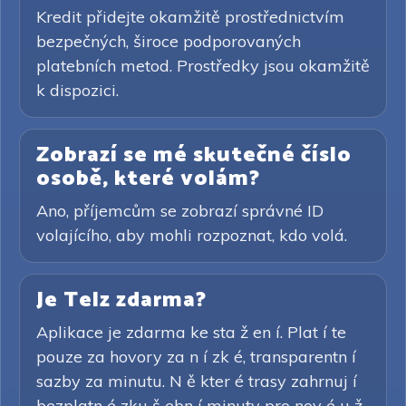
Kredit přidejte okamžitě prostřednictvím
bezpečných, široce podporovaných
platebních metod. Prostředky jsou okamžitě
k dispozici.
Zobrazí se mé skutečné číslo
osobě, které volám?
Ano, příjemcům se zobrazí správné ID
volajícího, aby mohli rozpoznat, kdo volá.
Je Telz zdarma?
Aplikace je zdarma ke sta ž en í. Plat í te
pouze za hovory za n í zk é, transparentn í
sazby za minutu. N ě kter é trasy zahrnuj í
bezplatn é zku š ebn í minuty pro nov é u ž