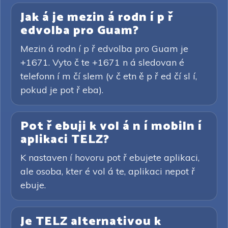
Jak á je mezin á rodn í p ř
edvolba pro Guam?
Mezin á rodn í p ř edvolba pro Guam je
+1671. Vyto č te +1671 n á sledovan é
telefonn í m čí slem (v č etn ě p ř ed čí sl í,
pokud je pot ř eba).
Pot ř ebuji k vol á n í mobiln í
aplikaci TELZ?
K nastaven í hovoru pot ř ebujete aplikaci,
ale osoba, kter é vol á te, aplikaci nepot ř
ebuje.
Je TELZ alternativou k