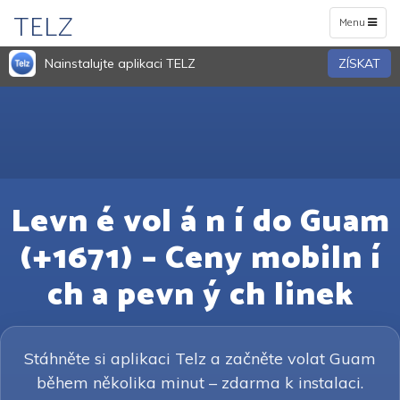
TELZ
Toggle
Menu
navigation
Nainstalujte aplikaci TELZ
ZÍSKAT
Levn é vol á n í do Guam
(+1671) – Ceny mobiln í
ch a pevn ý ch linek
Stáhněte si aplikaci Telz a začněte volat Guam
během několika minut – zdarma k instalaci.