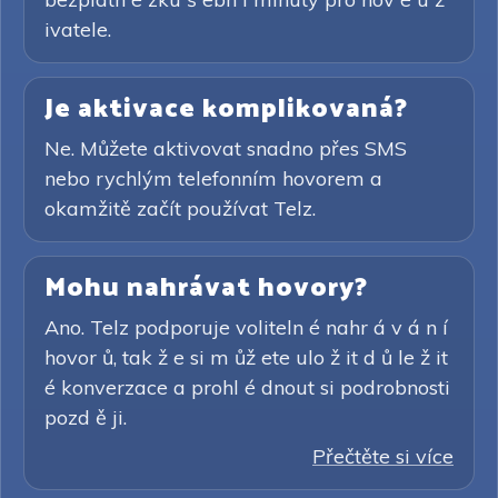
ivatele.
Je aktivace komplikovaná?
Ne. Můžete aktivovat snadno přes SMS
nebo rychlým telefonním hovorem a
okamžitě začít používat Telz.
Mohu nahrávat hovory?
Ano. Telz podporuje voliteln é nahr á v á n í
hovor ů, tak ž e si m ůž ete ulo ž it d ů le ž it
é konverzace a prohl é dnout si podrobnosti
pozd ě ji.
Přečtěte si více