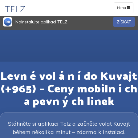
TELZ
Toggle
Menu
navigation
Nainstalujte aplikaci TELZ
ZÍSKAT
Levn é vol á n í do Kuvajt
(+965) – Ceny mobiln í ch
a pevn ý ch linek
Stáhněte si aplikaci Telz a začněte volat Kuvajt
během několika minut – zdarma k instalaci.