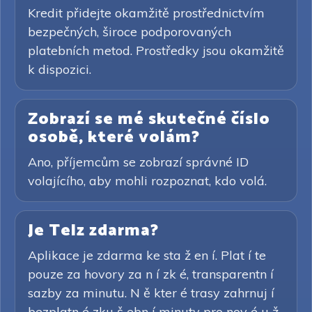
Kredit přidejte okamžitě prostřednictvím
bezpečných, široce podporovaných
platebních metod. Prostředky jsou okamžitě
k dispozici.
Zobrazí se mé skutečné číslo
osobě, které volám?
Ano, příjemcům se zobrazí správné ID
volajícího, aby mohli rozpoznat, kdo volá.
Je Telz zdarma?
Aplikace je zdarma ke sta ž en í. Plat í te
pouze za hovory za n í zk é, transparentn í
sazby za minutu. N ě kter é trasy zahrnuj í
bezplatn é zku š ebn í minuty pro nov é u ž