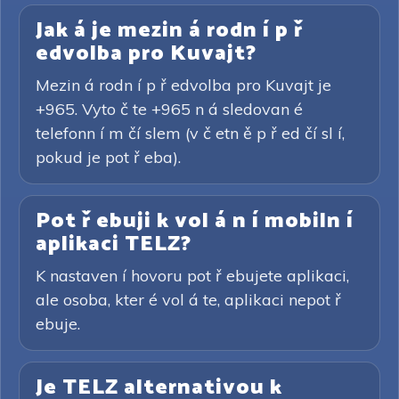
Jak á je mezin á rodn í p ř
edvolba pro Kuvajt?
Mezin á rodn í p ř edvolba pro Kuvajt je
+965. Vyto č te +965 n á sledovan é
telefonn í m čí slem (v č etn ě p ř ed čí sl í,
pokud je pot ř eba).
Pot ř ebuji k vol á n í mobiln í
aplikaci TELZ?
K nastaven í hovoru pot ř ebujete aplikaci,
ale osoba, kter é vol á te, aplikaci nepot ř
ebuje.
Je TELZ alternativou k