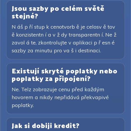
Jsou sazby po celém světě
stejné?
N áš p ří stup k cenotvorb ě je celosv ě tov
ě konzistentn í a v ž dy transparentn í. Ne ž
zavol á te, zkontrolujte v aplikaci p ř esn é
sazby za minutu pro va š i destinaci.
Existují skryté poplatky nebo
poplatky za připojení?
Ne. Telz zobrazuje cenu před každým
hovorem a nikdy nepřidává překvapivé
poplatky.
Jak si dobiji kredit?