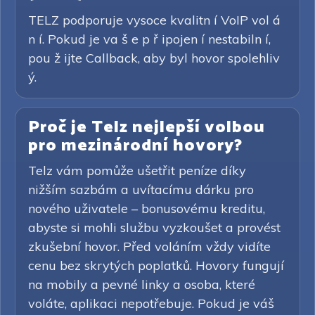
TELZ podporuje vysoce kvalitn í VoIP vol á
n í. Pokud je va š e p ř ipojen í nestabiln í,
pou ž ijte Callback, aby byl hovor spolehliv
ý.
Proč je Telz nejlepší volbou
pro mezinárodní hovory?
Telz vám pomůže ušetřit peníze díky
nižším sazbám a uvítacímu dárku pro
nového uživatele – bonusovému kreditu,
abyste si mohli službu vyzkoušet a provést
zkušební hovor. Před voláním vždy vidíte
cenu bez skrytých poplatků. Hovory fungují
na mobily a pevné linky a osoba, které
voláte, aplikaci nepotřebuje. Pokud je váš