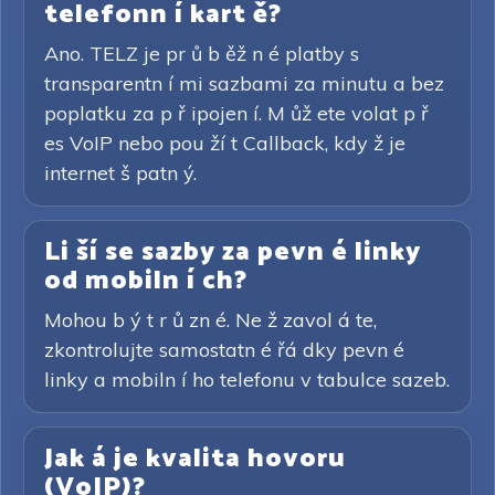
telefonn í kart ě?
Ano. TELZ je pr ů b ěž n é platby s
transparentn í mi sazbami za minutu a bez
poplatku za p ř ipojen í. M ůž ete volat p ř
es VoIP nebo pou ží t Callback, kdy ž je
internet š patn ý.
Li ší se sazby za pevn é linky
od mobiln í ch?
Mohou b ý t r ů zn é. Ne ž zavol á te,
zkontrolujte samostatn é řá dky pevn é
linky a mobiln í ho telefonu v tabulce sazeb.
Jak á je kvalita hovoru
(VoIP)?