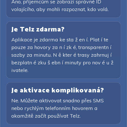
Ano, příjemcům se zobrazí správné ID
volajícího, aby mohli rozpoznat, kdo volá.
Je Telz zdarma?
Aplikace je zdarma ke sta ž en í. Plat í te
pouze za hovory za n í zk é, transparentn í
sazby za minutu. N ě kter é trasy zahrnuj í
bezplatn é zku š ebn í minuty pro nov é u ž
ivatele.
Je aktivace komplikovaná?
Ne. Můžete aktivovat snadno přes SMS
nebo rychlým telefonním hovorem a
okamžitě začít používat Telz.