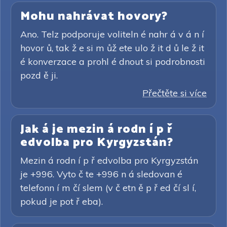
Mohu nahrávat hovory?
Ano. Telz podporuje voliteln é nahr á v á n í
hovor ů, tak ž e si m ůž ete ulo ž it d ů le ž it
é konverzace a prohl é dnout si podrobnosti
pozd ě ji.
Přečtěte si více
Jak á je mezin á rodn í p ř
edvolba pro Kyrgyzstán?
Mezin á rodn í p ř edvolba pro Kyrgyzstán
je +996. Vyto č te +996 n á sledovan é
telefonn í m čí slem (v č etn ě p ř ed čí sl í,
pokud je pot ř eba).