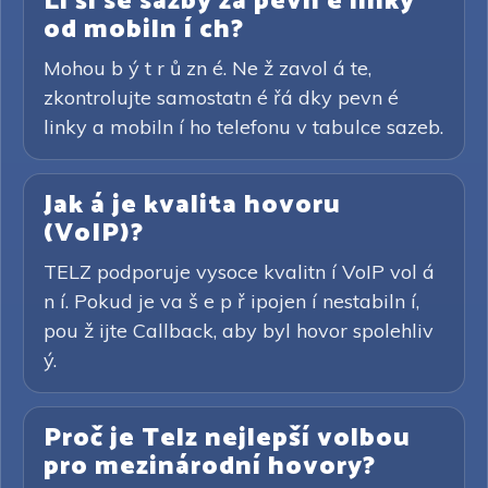
Li ší se sazby za pevn é linky
od mobiln í ch?
Mohou b ý t r ů zn é. Ne ž zavol á te,
zkontrolujte samostatn é řá dky pevn é
linky a mobiln í ho telefonu v tabulce sazeb.
Jak á je kvalita hovoru
(VoIP)?
TELZ podporuje vysoce kvalitn í VoIP vol á
n í. Pokud je va š e p ř ipojen í nestabiln í,
pou ž ijte Callback, aby byl hovor spolehliv
ý.
Proč je Telz nejlepší volbou
pro mezinárodní hovory?