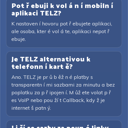
Pot ř ebuji k vol á n í mobiln í
aplikaci TELZ?
K nastaven í hovoru pot ř ebujete aplikaci,
ale osoba, kter é vol á te, aplikaci nepot ř
ebuje.
Je TELZ alternativou k
telefonn í kart ě?
Ano. TELZ je pr ů b ěž n é platby s
transparentn í mi sazbami za minutu a bez
poplatku za p ř ipojen í. M ůž ete volat p ř
es VoIP nebo pou ží t Callback, kdy ž je
internet š patn ý.