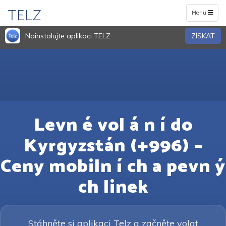
TELZ
Toggle
Menu
navigation
Nainstalujte aplikaci TELZ
ZÍSKAT
Levn é vol á n í do
Kyrgyzstán (+996) –
Ceny mobiln í ch a pevn ý
ch linek
Stáhněte si aplikaci Telz a začněte volat