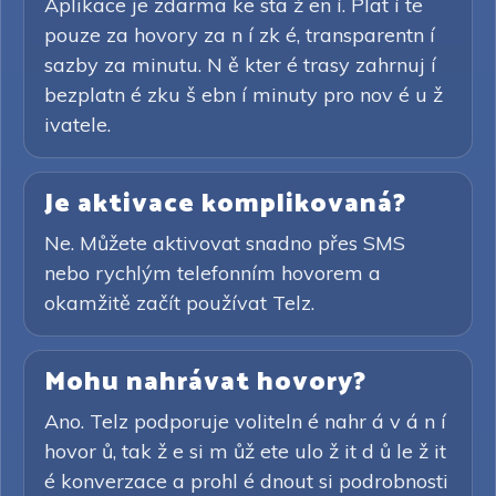
Aplikace je zdarma ke sta ž en í. Plat í te
pouze za hovory za n í zk é, transparentn í
sazby za minutu. N ě kter é trasy zahrnuj í
bezplatn é zku š ebn í minuty pro nov é u ž
ivatele.
Je aktivace komplikovaná?
Ne. Můžete aktivovat snadno přes SMS
nebo rychlým telefonním hovorem a
okamžitě začít používat Telz.
Mohu nahrávat hovory?
Ano. Telz podporuje voliteln é nahr á v á n í
hovor ů, tak ž e si m ůž ete ulo ž it d ů le ž it
é konverzace a prohl é dnout si podrobnosti