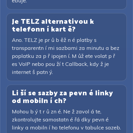
ebuje.
Je TELZ alternativou k
telefonn í kart ě?
Ano. TELZ je pr ů b ěž n é platby s
transparentn í mi sazbami za minutu a bez
poplatku za p ř ipojen í. M ůž ete volat p ř
es VoIP nebo pou ží t Callback, kdy ž je
internet š patn ý.
Li ší se sazby za pevn é linky
od mobiln í ch?
Mohou b ý t r ů zn é. Ne ž zavol á te,
zkontrolujte samostatn é řá dky pevn é
linky a mobiln í ho telefonu v tabulce sazeb.