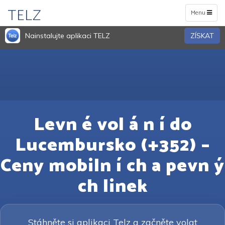
TELZ
Toggle
Menu
navigation
Nainstalujte aplikaci TELZ
ZÍSKAT
Levn é vol á n í do
Lucembursko (+352) –
Ceny mobiln í ch a pevn ý
ch linek
Stáhněte si aplikaci Telz a začněte volat