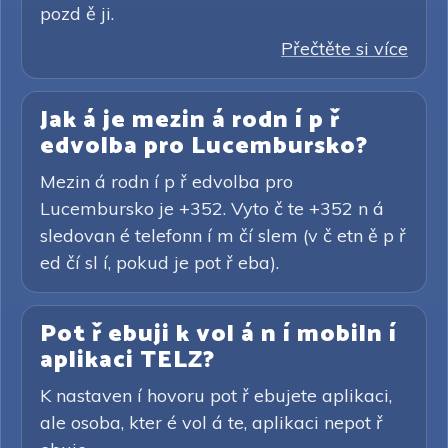
pozd ě ji.
Přečtěte si více
Jak á je mezin á rodn í p ř
edvolba pro Lucembursko?
Mezin á rodn í p ř edvolba pro
Lucembursko je +352. Vyto č te +352 n á
sledovan é telefonn í m čí slem (v č etn ě p ř
ed čí sl í, pokud je pot ř eba).
Pot ř ebuji k vol á n í mobiln í
aplikaci TELZ?
K nastaven í hovoru pot ř ebujete aplikaci,
ale osoba, kter é vol á te, aplikaci nepot ř