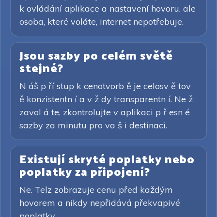
k ovládání aplikace a nastavení hovoru, ale
osoba, které voláte, internet nepotřebuje.
Jsou sazby po celém světě
stejné?
N áš p ří stup k cenotvorb ě je celosv ě tov
ě konzistentn í a v ž dy transparentn í. Ne ž
zavol á te, zkontrolujte v aplikaci p ř esn é
sazby za minutu pro va š i destinaci.
Existují skryté poplatky nebo
poplatky za připojení?
Ne. Telz zobrazuje cenu před každým
hovorem a nikdy nepřidává překvapivé
poplatky.