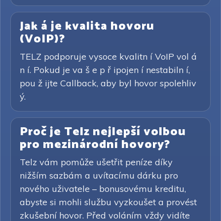
Jak á je kvalita hovoru
(VoIP)?
TELZ podporuje vysoce kvalitn í VoIP vol á
n í. Pokud je va š e p ř ipojen í nestabiln í,
pou ž ijte Callback, aby byl hovor spolehliv
ý.
Proč je Telz nejlepší volbou
pro mezinárodní hovory?
Telz vám pomůže ušetřit peníze díky
nižším sazbám a uvítacímu dárku pro
nového uživatele – bonusovému kreditu,
abyste si mohli službu vyzkoušet a provést
zkušební hovor. Před voláním vždy vidíte