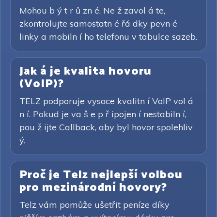
Mohou b ý t r ů zn é. Ne ž zavol á te,
zkontrolujte samostatn é řá dky pevn é
linky a mobiln í ho telefonu v tabulce sazeb.
Jak á je kvalita hovoru
(VoIP)?
TELZ podporuje vysoce kvalitn í VoIP vol á
n í. Pokud je va š e p ř ipojen í nestabiln í,
pou ž ijte Callback, aby byl hovor spolehliv
ý.
Proč je Telz nejlepší volbou
pro mezinárodní hovory?
Telz vám pomůže ušetřit peníze díky