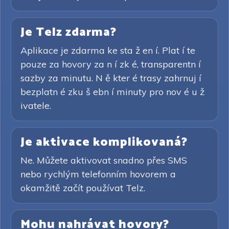
Je Telz zdarma?
Aplikace je zdarma ke sta ž en í. Plat í te
pouze za hovory za n í zk é, transparentn í
sazby za minutu. N ě kter é trasy zahrnuj í
bezplatn é zku š ebn í minuty pro nov é u ž
ivatele.
Je aktivace komplikovaná?
Ne. Můžete aktivovat snadno přes SMS
nebo rychlým telefonním hovorem a
okamžitě začít používat Telz.
Mohu nahrávat hovory?