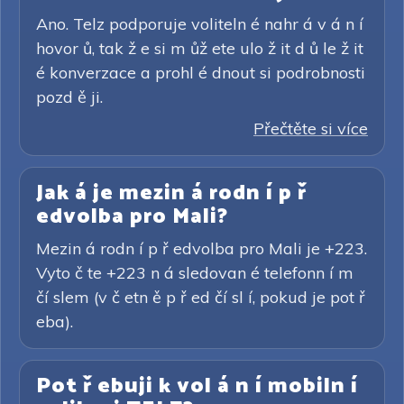
Ano. Telz podporuje voliteln é nahr á v á n í
hovor ů, tak ž e si m ůž ete ulo ž it d ů le ž it
é konverzace a prohl é dnout si podrobnosti
pozd ě ji.
Přečtěte si více
Jak á je mezin á rodn í p ř
edvolba pro Mali?
Mezin á rodn í p ř edvolba pro Mali je +223.
Vyto č te +223 n á sledovan é telefonn í m
čí slem (v č etn ě p ř ed čí sl í, pokud je pot ř
eba).
Pot ř ebuji k vol á n í mobiln í