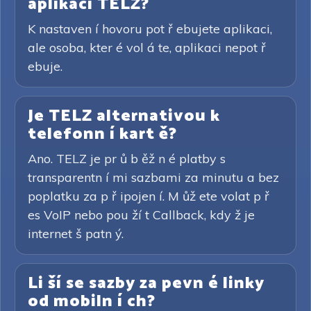
aplikaci TELZ?
K nastaven í hovoru pot ř ebujete aplikaci,
ale osoba, kter é vol á te, aplikaci nepot ř
ebuje.
Je TELZ alternativou k
telefonn í kart ě?
Ano. TELZ je pr ů b ěž n é platby s
transparentn í mi sazbami za minutu a bez
poplatku za p ř ipojen í. M ůž ete volat p ř
es VoIP nebo pou ží t Callback, kdy ž je
internet š patn ý.
Li ší se sazby za pevn é linky
od mobiln í ch?