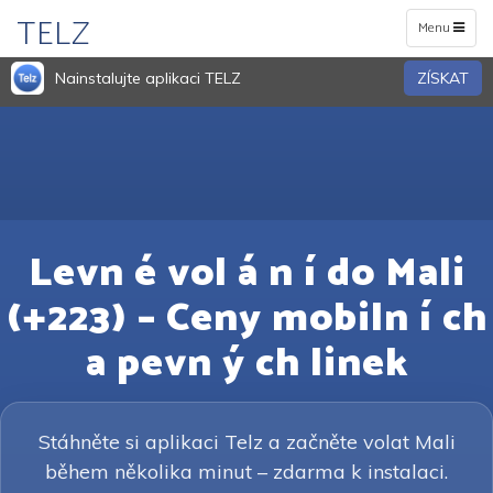
TELZ
Toggle
Menu
navigation
Nainstalujte aplikaci TELZ
ZÍSKAT
Levn é vol á n í do Mali
(+223) – Ceny mobiln í ch
a pevn ý ch linek
Stáhněte si aplikaci Telz a začněte volat Mali
během několika minut – zdarma k instalaci.