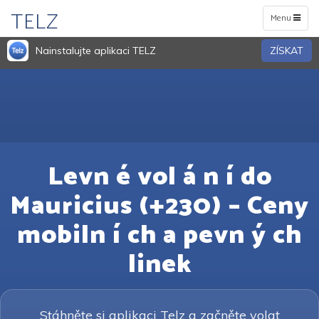
TELZ
Toggle
Menu
navigation
Nainstalujte aplikaci TELZ
ZÍSKAT
Levn é vol á n í do
Mauricius (+230) – Ceny
mobiln í ch a pevn ý ch
linek
Stáhněte si aplikaci Telz a začněte volat