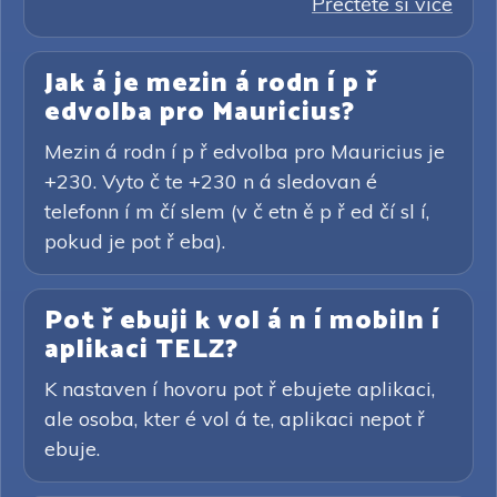
Přečtěte si více
Jak á je mezin á rodn í p ř
edvolba pro Mauricius?
Mezin á rodn í p ř edvolba pro Mauricius je
+230. Vyto č te +230 n á sledovan é
telefonn í m čí slem (v č etn ě p ř ed čí sl í,
pokud je pot ř eba).
Pot ř ebuji k vol á n í mobiln í
aplikaci TELZ?
K nastaven í hovoru pot ř ebujete aplikaci,
ale osoba, kter é vol á te, aplikaci nepot ř
ebuje.