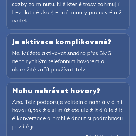
sazby za minutu. N ě kter é trasy zahrnuj í
bezplatn é zku š ebn í minuty pro nov é u ž
ivatele.
Je aktivace komplikovaná?
Ne. Můžete aktivovat snadno přes SMS
nebo rychlým telefonním hovorem a
okamžitě začít používat Telz.
Mohu nahrávat hovory?
Ano. Telz podporuje voliteln é nahr á v á n í
hovor ů, tak ž e si m ůž ete ulo ž it d ů le ž it
é konverzace a prohl é dnout si podrobnosti
pozd ě ji.