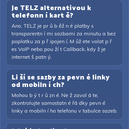
Je TELZ alternativou k
telefonn í kart ě?
Ano. TELZ je pr ů b ěž n é platby s
transparentn í mi sazbami za minutu a bez
poplatku za p ř ipojen í. M ůž ete volat p ř
es VoIP nebo pou ží t Callback, kdy ž je
internet š patn ý.
Li ší se sazby za pevn é linky
od mobiln í ch?
Mohou b ý t r ů zn é. Ne ž zavol á te,
zkontrolujte samostatn é řá dky pevn é
linky a mobiln í ho telefonu v tabulce sazeb.