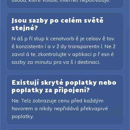
Jsou sazby po celém světě
stejné?
N áš p ří stup k cenotvorb ě je celosv ě tov
ě konzistentn í a v ž dy transparentn í. Ne ž
zavol á te, zkontrolujte v aplikaci p ř esn é
sazby za minutu pro va š i destinaci.
Existují skryté poplatky nebo
poplatky za připojení?
Ne. Telz zobrazuje cenu před každým
hovorem a nikdy nepřidává překvapivé
poplatky.