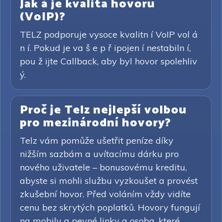
Jak á je kvalita hovoru
(VoIP)?
TELZ podporuje vysoce kvalitn í VoIP vol á
n í. Pokud je va š e p ř ipojen í nestabiln í,
pou ž ijte Callback, aby byl hovor spolehliv
ý.
Proč je Telz nejlepší volbou
pro mezinárodní hovory?
Telz vám pomůže ušetřit peníze díky
nižším sazbám a uvítacímu dárku pro
nového uživatele – bonusovému kreditu,
abyste si mohli službu vyzkoušet a provést
zkušební hovor. Před voláním vždy vidíte
cenu bez skrytých poplatků. Hovory fungují
na mobily a pevné linky a osoba, které