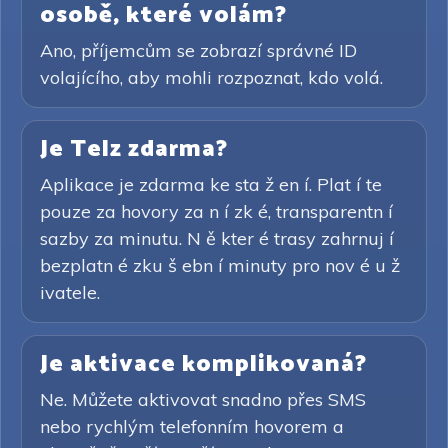
osobě, které volám?
Ano, příjemcům se zobrazí správné ID
volajícího, aby mohli rozpoznat, kdo volá.
Je Telz zdarma?
Aplikace je zdarma ke sta ž en í. Plat í te
pouze za hovory za n í zk é, transparentn í
sazby za minutu. N ě kter é trasy zahrnuj í
bezplatn é zku š ebn í minuty pro nov é u ž
ivatele.
Je aktivace komplikovaná?
Ne. Můžete aktivovat snadno přes SMS
nebo rychlým telefonním hovorem a