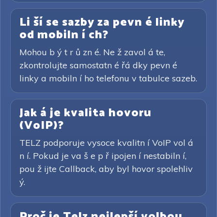
Li ší se sazby za pevn é linky
od mobiln í ch?
Mohou b ý t r ů zn é. Ne ž zavol á te,
zkontrolujte samostatn é řá dky pevn é
linky a mobiln í ho telefonu v tabulce sazeb.
Jak á je kvalita hovoru
(VoIP)?
TELZ podporuje vysoce kvalitn í VoIP vol á
n í. Pokud je va š e p ř ipojen í nestabiln í,
pou ž ijte Callback, aby byl hovor spolehliv
ý.
Proč je Telz nejlepší volbou