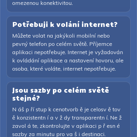
omezenou konektivitou.
Potřebuji k volání internet?
Můžete volat na jakýkoli mobilní nebo
pevný telefon po celém světě. Příjemce
aplikaci nepotřebuje. Internet je vyžadován
k ovládání aplikace a nastavení hovoru, ale
osoba, které voláte, internet nepotřebuje.
Jsou sazby po celém světě
stejné?
N áš p ří stup k cenotvorb ě je celosv ě tov
ě konzistentn í a v ž dy transparentn í. Ne ž
zavol á te, zkontrolujte v aplikaci p ř esn é
sazby za minutu pro va š i destinaci.