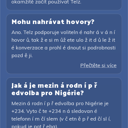
okamžitě začít používat Telz.
Mohu nahrávat hovory?
Ano. Telz podporuje voliteln é nahr á v á n í
hovor ů, tak ž e si m ůž ete ulo ž it d ů le ž it
é konverzace a prohl é dnout si podrobnosti
pozd ě ji.
Přečtěte si více
Jak á je mezin á rodn í p ř
edvolba pro Nigérie?
Mezin á rodn í p ř edvolba pro Nigérie je
+234. Vyto č te +234 n á sledovan é
telefonn í m čí slem (v č etn ě p ř ed čí sl í,
pokud je pot ř eba).