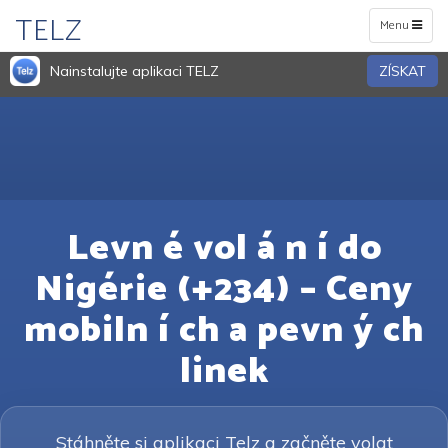
TELZ
Toggle
Menu
navigation
Nainstalujte aplikaci TELZ
ZÍSKAT
Levn é vol á n í do
Nigérie (+234) – Ceny
mobiln í ch a pevn ý ch
linek
Stáhněte si aplikaci Telz a začněte volat