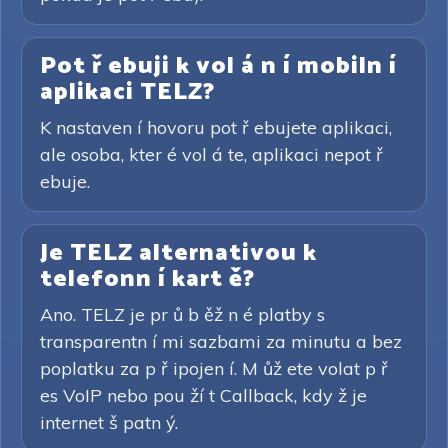
Pot ř ebuji k vol á n í mobiln í
aplikaci TELZ?
K nastaven í hovoru pot ř ebujete aplikaci,
ale osoba, kter é vol á te, aplikaci nepot ř
ebuje.
Je TELZ alternativou k
telefonn í kart ě?
Ano. TELZ je pr ů b ěž n é platby s
transparentn í mi sazbami za minutu a bez
poplatku za p ř ipojen í. M ůž ete volat p ř
es VoIP nebo pou ží t Callback, kdy ž je
internet š patn ý.