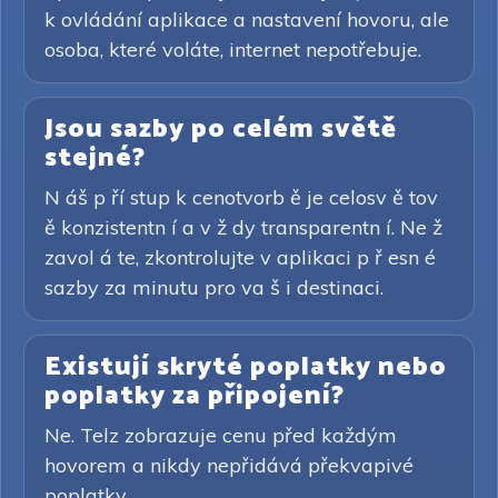
k ovládání aplikace a nastavení hovoru, ale
osoba, které voláte, internet nepotřebuje.
Jsou sazby po celém světě
stejné?
N áš p ří stup k cenotvorb ě je celosv ě tov
ě konzistentn í a v ž dy transparentn í. Ne ž
zavol á te, zkontrolujte v aplikaci p ř esn é
sazby za minutu pro va š i destinaci.
Existují skryté poplatky nebo
poplatky za připojení?
Ne. Telz zobrazuje cenu před každým
hovorem a nikdy nepřidává překvapivé
poplatky.