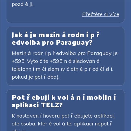
pozd ě ji.
Přečtěte si více
Jak á je mezin á rodn í p ř
edvolba pro Paraguay?
Mezin á rodn í p ř edvolba pro Paraguay je
+595. Vyto č te +595 n á sledovan é
telefonn í m čí slem (v č etn ě p ř ed čí sl í,
pokud je pot ř eba).
Pot ř ebuji k vol á n í mobiln í
aplikaci TELZ?
K nastaven í hovoru pot ř ebujete aplikaci,
ale osoba, kter é vol á te, aplikaci nepot ř