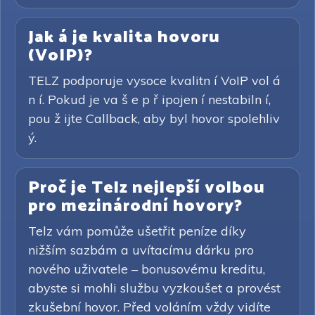
Jak á je kvalita hovoru
(VoIP)?
TELZ podporuje vysoce kvalitn í VoIP vol á
n í. Pokud je va š e p ř ipojen í nestabiln í,
pou ž ijte Callback, aby byl hovor spolehliv
ý.
Proč je Telz nejlepší volbou
pro mezinárodní hovory?
Telz vám pomůže ušetřit peníze díky
nižším sazbám a uvítacímu dárku pro
nového uživatele – bonusovému kreditu,
abyste si mohli službu vyzkoušet a provést
zkušební hovor. Před voláním vždy vidíte