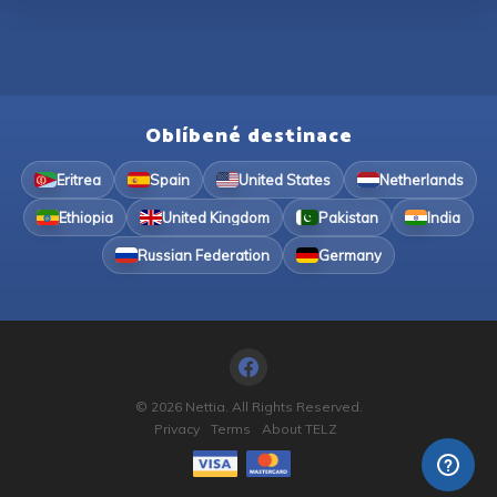
Oblíbené destinace
Eritrea
Spain
United States
Netherlands
Ethiopia
United Kingdom
Pakistan
India
Russian Federation
Germany
© 2026 Nettia. All Rights Reserved.
Privacy
Terms
About TELZ