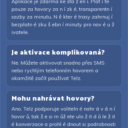
Aplikace je zdarma ke sta ž en í. Plat í te
pouze za hovory za n í zk é, transparentn í
sazby za minutu. N ě kter é trasy zahrnuj í
bezplatn é zku š ebn í minuty pro nov é u ž
ivatele.
Je aktivace komplikovaná?
Ne. Můžete aktivovat snadno přes SMS
nebo rychlým telefonním hovorem a
okamžitě začít používat Telz.
Mohu nahrávat hovory?
Ano. Telz podporuje voliteln é nahr á v á n í
hovor ů, tak ž e si m ůž ete ulo ž it d ů le ž it
é konverzace a prohl é dnout si podrobnosti