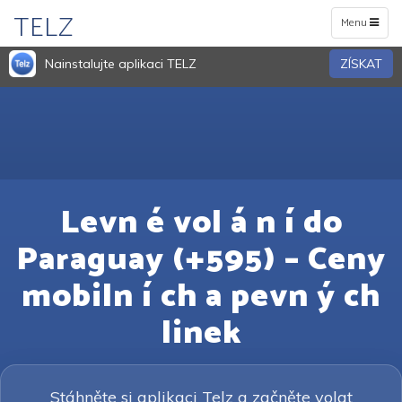
TELZ
Toggle
Menu
navigation
Nainstalujte aplikaci TELZ
ZÍSKAT
Levn é vol á n í do
Paraguay (+595) – Ceny
mobiln í ch a pevn ý ch
linek
Stáhněte si aplikaci Telz a začněte volat