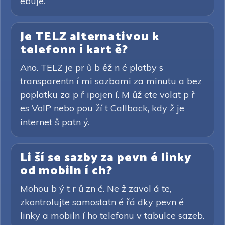
ebuje.
Je TELZ alternativou k
telefonn í kart ě?
Ano. TELZ je pr ů b ěž n é platby s
transparentn í mi sazbami za minutu a bez
poplatku za p ř ipojen í. M ůž ete volat p ř
es VoIP nebo pou ží t Callback, kdy ž je
internet š patn ý.
Li ší se sazby za pevn é linky
od mobiln í ch?
Mohou b ý t r ů zn é. Ne ž zavol á te,
zkontrolujte samostatn é řá dky pevn é
linky a mobiln í ho telefonu v tabulce sazeb.