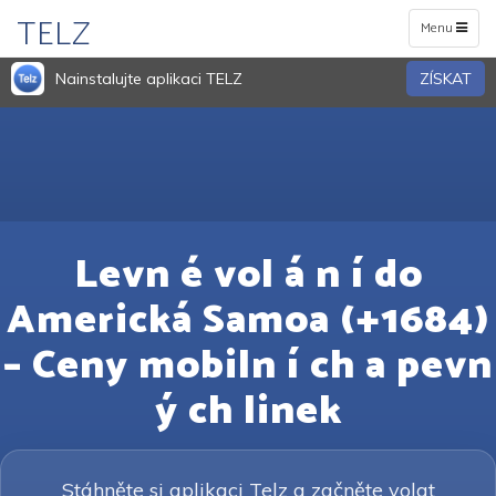
TELZ
Toggle
Menu
navigation
Nainstalujte aplikaci TELZ
ZÍSKAT
Levn é vol á n í do
Americká Samoa (+1684)
– Ceny mobiln í ch a pevn
ý ch linek
Stáhněte si aplikaci Telz a začněte volat