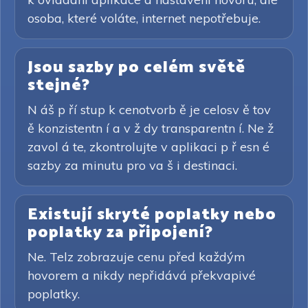
osoba, které voláte, internet nepotřebuje.
Jsou sazby po celém světě
stejné?
N áš p ří stup k cenotvorb ě je celosv ě tov
ě konzistentn í a v ž dy transparentn í. Ne ž
zavol á te, zkontrolujte v aplikaci p ř esn é
sazby za minutu pro va š i destinaci.
Existují skryté poplatky nebo
poplatky za připojení?
Ne. Telz zobrazuje cenu před každým
hovorem a nikdy nepřidává překvapivé
poplatky.