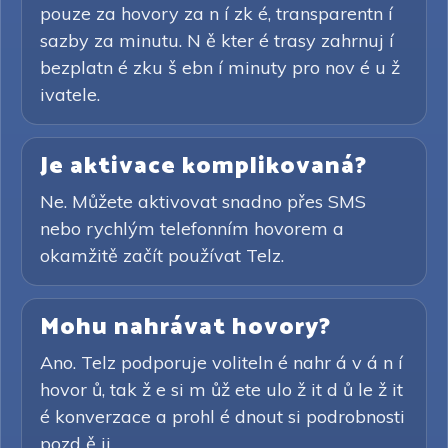
pouze za hovory za n í zk é, transparentn í
sazby za minutu. N ě kter é trasy zahrnuj í
bezplatn é zku š ebn í minuty pro nov é u ž
ivatele.
Je aktivace komplikovaná?
Ne. Můžete aktivovat snadno přes SMS
nebo rychlým telefonním hovorem a
okamžitě začít používat Telz.
Mohu nahrávat hovory?
Ano. Telz podporuje voliteln é nahr á v á n í
hovor ů, tak ž e si m ůž ete ulo ž it d ů le ž it
é konverzace a prohl é dnout si podrobnosti
pozd ě ji.