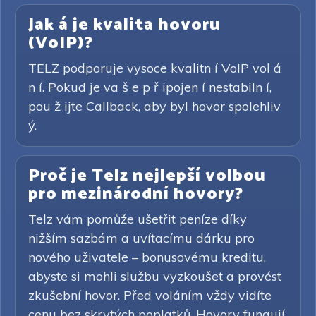
Jak á je kvalita hovoru
(VoIP)?
TELZ podporuje vysoce kvalitn í VoIP vol á
n í. Pokud je va š e p ř ipojen í nestabiln í,
pou ž ijte Callback, aby byl hovor spolehliv
ý.
Proč je Telz nejlepší volbou
pro mezinárodní hovory?
Telz vám pomůže ušetřit peníze díky
nižším sazbám a uvítacímu dárku pro
nového uživatele – bonusovému kreditu,
abyste si mohli službu vyzkoušet a provést
zkušební hovor. Před voláním vždy vidíte
cenu bez skrytých poplatků. Hovory fungují