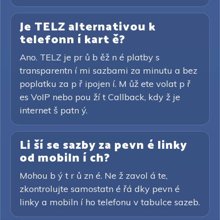
Je TELZ alternativou k
telefonn í kart ě?
Ano. TELZ je pr ů b ěž n é platby s
transparentn í mi sazbami za minutu a bez
poplatku za p ř ipojen í. M ůž ete volat p ř
es VoIP nebo pou ží t Callback, kdy ž je
internet š patn ý.
Li ší se sazby za pevn é linky
od mobiln í ch?
Mohou b ý t r ů zn é. Ne ž zavol á te,
zkontrolujte samostatn é řá dky pevn é
linky a mobiln í ho telefonu v tabulce sazeb.