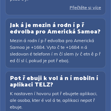
Přečtěte si více
Jak á je mezin á rodn í p ř
edvolba pro Americká Samoa?
Mezin á rodn í p ř edvolba pro Americká
Samoa je +1684. Vyto č te +1684 n á
sledovan é telefonn í m čí slem (v č etn ě p ř
ed čí sl í, pokud je pot ř eba).
Pot ř ebuji k vol á n í mobiln í
aplikaci TELZ?
K nastaven í hovoru pot ř ebujete aplikaci,
ale osoba, kter é vol á te, aplikaci nepot ř
ebuje.