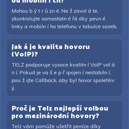
od mobiln í ch?
Mohou b ý t r ů zn é. Ne ž zavol á te,
zkontrolujte samostatn é řá dky pevn é
linky a mobiln í ho telefonu v tabulce sazeb.
Jak á je kvalita hovoru
(VoIP)?
TELZ podporuje vysoce kvalitn í VoIP vol á
n í. Pokud je va š e p ř ipojen í nestabiln í,
pou ž ijte Callback, aby byl hovor spolehliv
ý.
Proč je Telz nejlepší volbou
pro mezinárodní hovory?
Telz vám pomůže ušetřit peníze díky