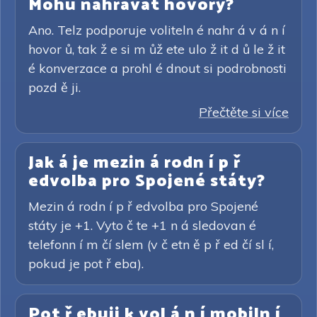
Mohu nahrávat hovory?
Ano. Telz podporuje voliteln é nahr á v á n í
hovor ů, tak ž e si m ůž ete ulo ž it d ů le ž it
é konverzace a prohl é dnout si podrobnosti
pozd ě ji.
Přečtěte si více
Jak á je mezin á rodn í p ř
edvolba pro Spojené státy?
Mezin á rodn í p ř edvolba pro Spojené
státy je +1. Vyto č te +1 n á sledovan é
telefonn í m čí slem (v č etn ě p ř ed čí sl í,
pokud je pot ř eba).
Pot ř ebuji k vol á n í mobiln í