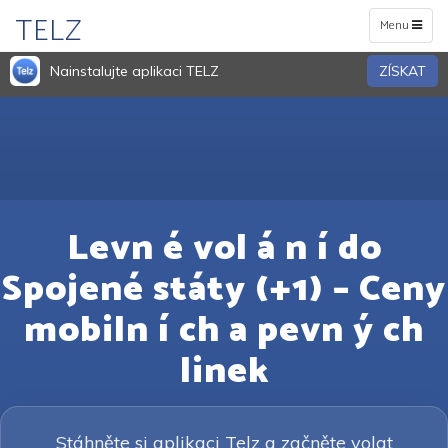
TELZ
Toggle
Menu
navigation
Nainstalujte aplikaci TELZ
ZÍSKAT
Levn é vol á n í do
Spojené státy (+1) – Ceny
mobiln í ch a pevn ý ch
linek
Stáhněte si aplikaci Telz a začněte volat