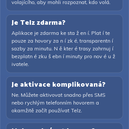
volajícího, aby mohli rozpoznat, kdo volá.
Je Telz zdarma?
Aplikace je zdarma ke sta ž en í. Plat í te
pouze za hovory za n í zk é, transparentn í
sazby za minutu. N ě kter é trasy zahrnuj í
bezplatn é zku š ebn í minuty pro nov é u ž
ivatele.
Je aktivace komplikovaná?
Ne. Můžete aktivovat snadno přes SMS
nebo rychlým telefonním hovorem a
okamžitě začít používat Telz.