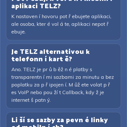
aplikaci TELZ?
K nastaven í hovoru pot ř ebujete aplikaci,
ale osoba, kter é vol á te, aplikaci nepot ř
ebuje.
Je TELZ alternativou k
telefonn í kart ě?
Ano. TELZ je pr ů b ěž n é platby s
transparentn í mi sazbami za minutu a bez
poplatku za p ř ipojen í. M ůž ete volat p ř
es VoIP nebo pou ží t Callback, kdy ž je
internet š patn ý.
Li ší se sazby za pevn é linky