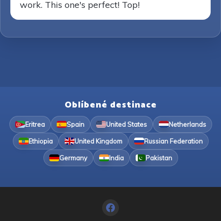
work. This one's perfect! Top!
Oblíbené destinace
Eritrea
Spain
United States
Netherlands
Ethiopia
United Kingdom
Russian Federation
Germany
India
Pakistan