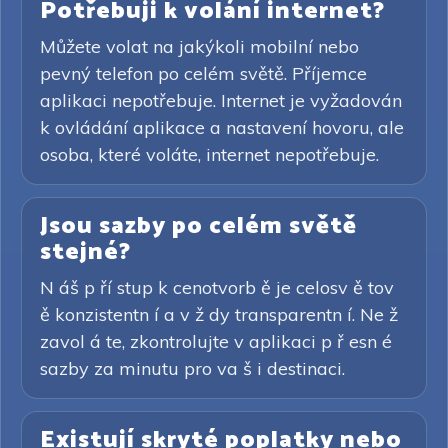
Potřebuji k volání internet?
Můžete volat na jakýkoli mobilní nebo
pevný telefon po celém světě. Příjemce
aplikaci nepotřebuje. Internet je vyžadován
k ovládání aplikace a nastavení hovoru, ale
osoba, které voláte, internet nepotřebuje.
Jsou sazby po celém světě
stejné?
N áš p ří stup k cenotvorb ě je celosv ě tov
ě konzistentn í a v ž dy transparentn í. Ne ž
zavol á te, zkontrolujte v aplikaci p ř esn é
sazby za minutu pro va š i destinaci.
Existují skryté poplatky nebo