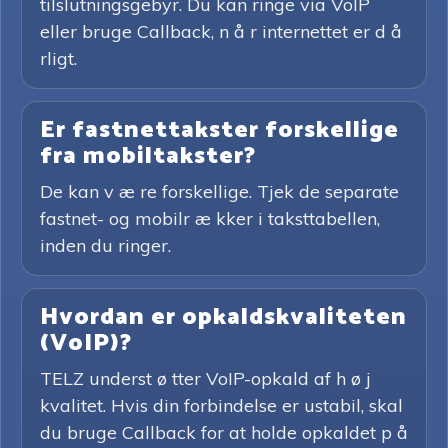
tilslutningsgebyr. Du kan ringe via VoIP
eller bruge Callback, n å r internettet er d å
rligt.
Er fastnettakster forskellige
fra mobiltakster?
De kan v æ re forskellige. Tjek de separate
fastnet- og mobilr æ kker i taksttabellen,
inden du ringer.
Hvordan er opkaldskvaliteten
(VoIP)?
TELZ underst ø tter VoIP-opkald af h ø j
kvalitet. Hvis din forbindelse er ustabil, skal
du bruge Callback for at holde opkaldet p å