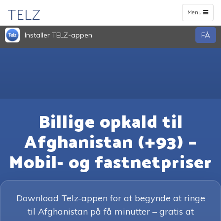
TELZ
Toggle
Menu
navigation
Installer TELZ-appen
FÅ
Billige opkald til
Afghanistan (+93) –
Mobil- og fastnetpriser
Download Telz-appen for at begynde at ringe
til Afghanistan på få minutter – gratis at