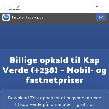
TELZ
Toggle
Menu
navigation
Installer TELZ-appen
FÅ
Billige opkald til Kap
Verde (+238) – Mobil- og
fastnetpriser
Download Telz-appen for at begynde at ringe
til Kap Verde på få minutter – gratis at