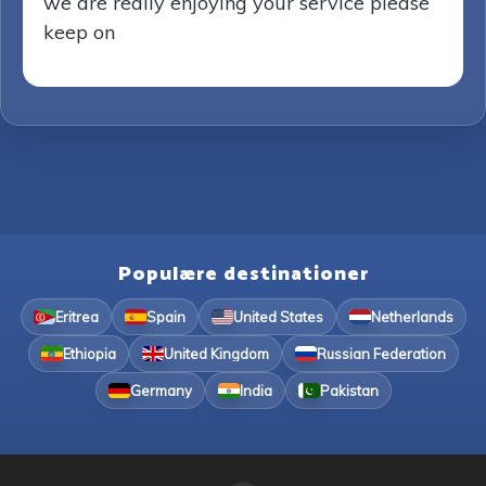
we are really enjoying your service please
keep on
Populære destinationer
Eritrea
Spain
United States
Netherlands
Ethiopia
United Kingdom
Russian Federation
Germany
India
Pakistan