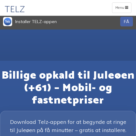
TELZ
Toggle
Menu
navigation
Installer TELZ-appen
FÅ
Billige opkald til Juleøen
(+61) – Mobil- og
fastnetpriser
Download Telz-appen for at begynde at ringe
til Juleøen på få minutter – gratis at installere.