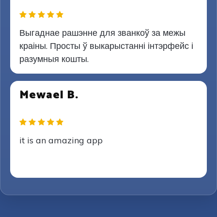
Выгаднае рашэнне для званкоў за межы
краіны. Просты ў выкарыстанні інтэрфейс і
разумныя кошты.
Mewael B.
it is an amazing app