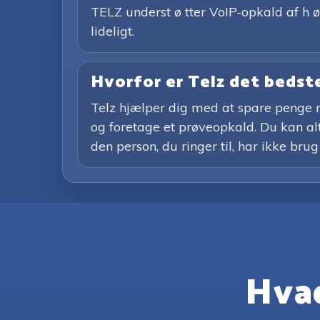
TELZ underst ø tter VoIP-opkald af h ø 
lideligt.
Hvorfor er Telz det bedste
Telz hjælper dig med at spare penge m
og foretage et prøveopkald. Du kan alti
den person, du ringer til, har ikke brug
Hvad