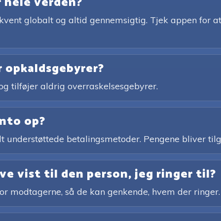
r hele verden?
ekvent globalt og altid gennemsigtig. Tjek appen for at
er opkaldsgebyrer?
og tilføjer aldrig overraskelsesgebyrer.
onto op?
bredt understøttede betalingsmetoder. Pengene bliver 
e vist til den person, jeg ringer til?
for modtagerne, så de kan genkende, hvem der ringer.