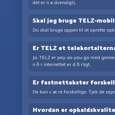
det er n ø dvendigt).
Skal jeg bruge TELZ-mobil
Du skal bruge appen til at oprette opka
Er TELZ et telekortaltern
Ja. TELZ er pay-as-you-go med gennems
n å r internettet er d å rligt.
Er fastnettakster forskel
De kan v æ re forskellige. Tjek de sepa
Hvordan er opkaldskvalit