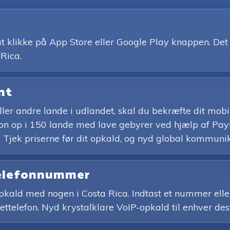
klikke på App Store eller Google Play knappen. Det er
 Rica.
int
a eller andre lande i udlandet, skal du bekræfte dit m
fon op i 150 lande med lave gebyrer ved hjælp af PayPa
 Tjek priserne før dit opkald, og nyd global kommuni
 telefonnummer
 opkald med nogen i Costa Rica. Indtast et nummer elle
nettelefon. Nyd krystalklare VoIP-opkald til enhver des