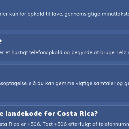
er kun for opkald til lave, gennemsigtige minuttakster
?
ler et hurtigt telefonopkald og begynde at bruge Tel
elsesoptagelse, s å du kan gemme vigtige samtaler og 
e landekode for Costa Rica?
sta Rica er +506. Tast +506 efterfulgt af telefonnum