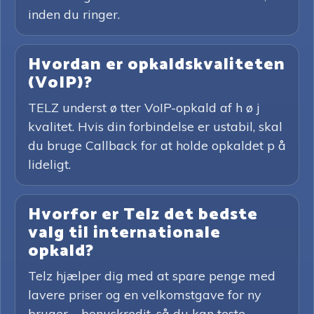
inden du ringer.
Hvordan er opkaldskvaliteten
(VoIP)?
TELZ underst ø tter VoIP-opkald af h ø j
kvalitet. Hvis din forbindelse er ustabil, skal
du bruge Callback for at holde opkaldet p å
lideligt.
Hvorfor er Telz det bedste
valg til internationale
opkald?
Telz hjælper dig med at spare penge med
lavere priser og en velkomstgave for ny
bruger – bonuskredit, så du kan teste