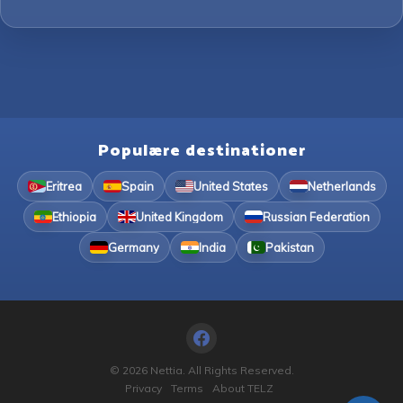
Populære destinationer
Eritrea
Spain
United States
Netherlands
Ethiopia
United Kingdom
Russian Federation
Germany
India
Pakistan
© 2026 Nettia. All Rights Reserved.
Privacy
Terms
About TELZ