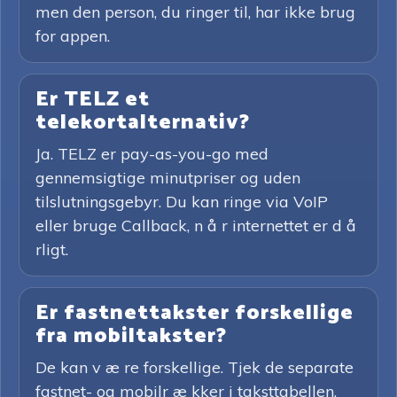
men den person, du ringer til, har ikke brug
for appen.
Er TELZ et
telekortalternativ?
Ja. TELZ er pay-as-you-go med
gennemsigtige minutpriser og uden
tilslutningsgebyr. Du kan ringe via VoIP
eller bruge Callback, n å r internettet er d å
rligt.
Er fastnettakster forskellige
fra mobiltakster?
De kan v æ re forskellige. Tjek de separate
fastnet- og mobilr æ kker i taksttabellen,