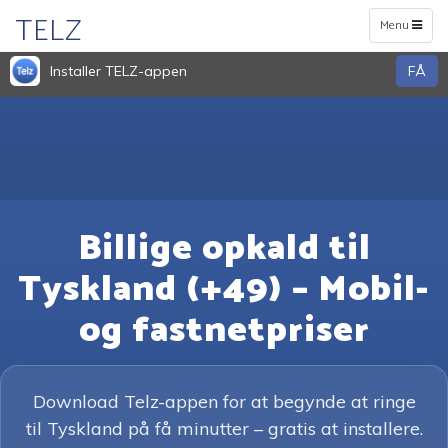
TELZ
Toggle
Menu
navigation
Installer TELZ-appen
FÅ
Billige opkald til
Tyskland (+49) – Mobil-
og fastnetpriser
Download Telz-appen for at begynde at ringe
til Tyskland på få minutter – gratis at installere.