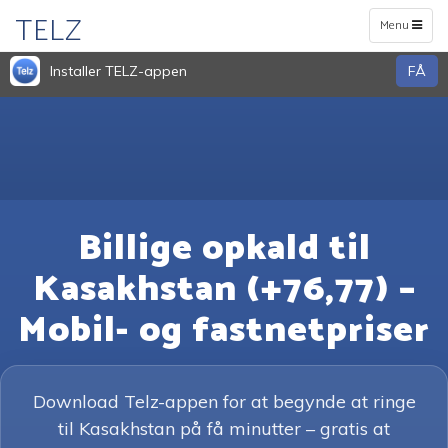
TELZ
Toggle
Menu
navigation
Installer TELZ-appen
FÅ
Billige opkald til
Kasakhstan (+76,77) –
Mobil- og fastnetpriser
Download Telz-appen for at begynde at ringe
til Kasakhstan på få minutter – gratis at