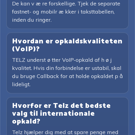
De kan v æ re forskellige. Tjek de separate
fastnet- og mobilr æ kker i taksttabellen,
inden du ringer.
Hvordan er opkaldskvaliteten
(VoIP)?
TELZ underst ø tter VoIP-opkald af h ø j
kvalitet. Hvis din forbindelse er ustabil, skal
du bruge Callback for at holde opkaldet p å
lideligt.
Hvorfor er Telz det bedste
valg til internationale
opkald?
Telz hjælper dig med at spare penge med