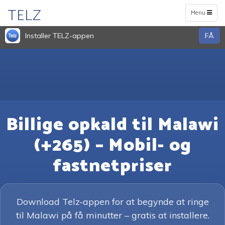
TELZ
Toggle
Menu
navigation
Installer TELZ-appen
FÅ
Billige opkald til Malawi
(+265) – Mobil- og
fastnetpriser
Download Telz-appen for at begynde at ringe
til Malawi på få minutter – gratis at installere.