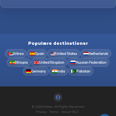
Populære destinationer
Eritrea
Spain
United States
Netherlands
Ethiopia
United Kingdom
Russian Federation
Germany
India
Pakistan
© 2026 Nettia. All Rights Reserved.
Privacy
Terms
About TELZ