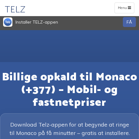
TELZ
Toggle
Menu
navigation
Installer TELZ-appen
FÅ
Billige opkald til Monaco
(+377) – Mobil- og
fastnetpriser
Download Telz-appen for at begynde at ringe
til Monaco på få minutter – gratis at installere.