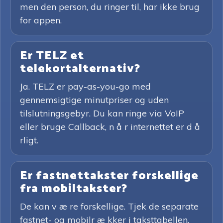
men den person, du ringer til, har ikke brug
for appen.
Er TELZ et
telekortalternativ?
Ja. TELZ er pay-as-you-go med
gennemsigtige minutpriser og uden
tilslutningsgebyr. Du kan ringe via VoIP
eller bruge Callback, n å r internettet er d å
rligt.
Er fastnettakster forskellige
fra mobiltakster?
De kan v æ re forskellige. Tjek de separate
fastnet- og mobilr æ kker i taksttabellen,