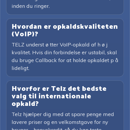
inden du ringer.
Hvordan er opkaldskvaliteten
(VoIP)?
TELZ underst ø tter VoIP-opkald af h ø j
kvalitet. Hvis din forbindelse er ustabil, skal
du bruge Callback for at holde opkaldet p å
lideligt.
Hvorfor er Telz det bedste
valg til internationale
opkald?
Telz hjælper dig med at spare penge med
lavere priser og en velkomstgave for ny
bruger – bonuskredit, så du kan teste