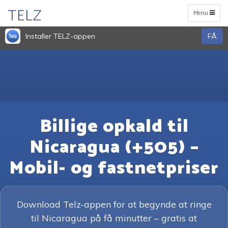
TELZ
Toggle
Menu
navigation
Installer TELZ-appen
FÅ
Billige opkald til
Nicaragua (+505) –
Mobil- og fastnetpriser
Download Telz-appen for at begynde at ringe
til Nicaragua på få minutter – gratis at