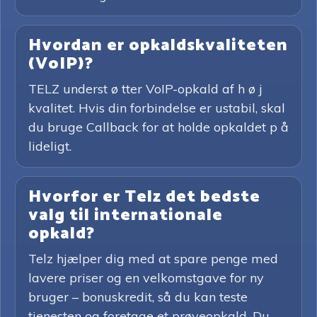
Hvordan er opkaldskvaliteten
(VoIP)?
TELZ underst ø tter VoIP-opkald af h ø j
kvalitet. Hvis din forbindelse er ustabil, skal
du bruge Callback for at holde opkaldet p å
lideligt.
Hvorfor er Telz det bedste
valg til internationale
opkald?
Telz hjælper dig med at spare penge med
lavere priser og en velkomstgave for ny
bruger – bonuskredit, så du kan teste
tjenesten og foretage et prøveopkald. Du