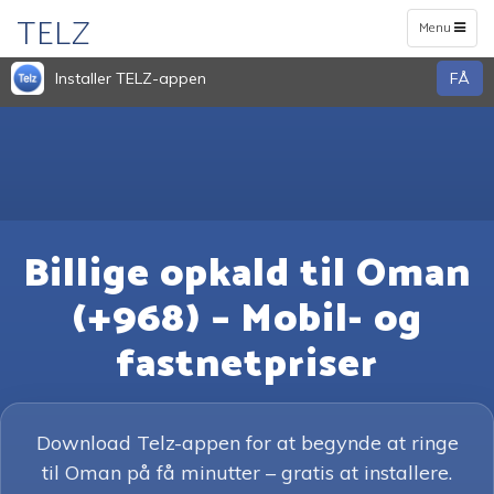
TELZ
Toggle
Menu
navigation
Installer TELZ-appen
FÅ
Billige opkald til Oman
(+968) – Mobil- og
fastnetpriser
Download Telz-appen for at begynde at ringe
til Oman på få minutter – gratis at installere.