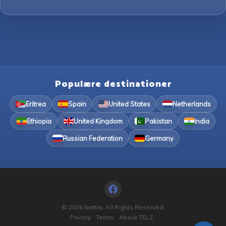
Populære destinationer
Eritrea
Spain
United States
Netherlands
Ethiopia
United Kingdom
Pakistan
India
Russian Federation
Germany
© 2026 Nettia. All Rights Reserved.
Privacy
Terms
About TELZ