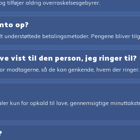
og tilføjer aldrig overraskelsesgebyrer.
onto op?
bredt understøttede betalingsmetoder. Pengene bliver 
e vist til den person, jeg ringer til?
for modtagerne, så de kan genkende, hvem der ringer.
er kun for opkald til lave, gennemsigtige minuttakster
?