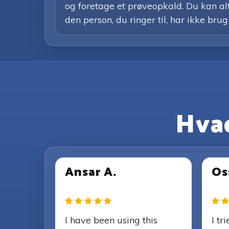
og foretage et prøveopkald. Du kan alti
den person, du ringer til, har ikke brug
Hvad
Ansar A.
Os
I have been using this
I tr