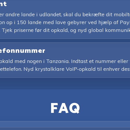
int
eller andre lande i udlandet, skal du bekræfte dit mo
fon op i 150 lande med lave gebyrer ved hjælp af PayPa
 Tjek priserne før dit opkald, og nyd global kommuni
elefonnummer
 opkald med nogen i Tanzania. Indtast et nummer eller 
nettelefon. Nyd krystalklare VoIP-opkald til enhver des
FAQ