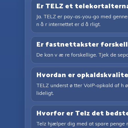
Er TELZ et telekortaltern
Ja. TELZ er pay-as-you-go med gennems
n å r internettet er d å rligt.
Er fastnettakster forskel
De kan v æ re forskellige. Tjek de sepa
Hvordan er opkaldskvalit
TELZ underst ø tter VoIP-opkald af h ø 
lideligt.
Hvorfor er Telz det bedste
Telz hjælper dig med at spare penge m