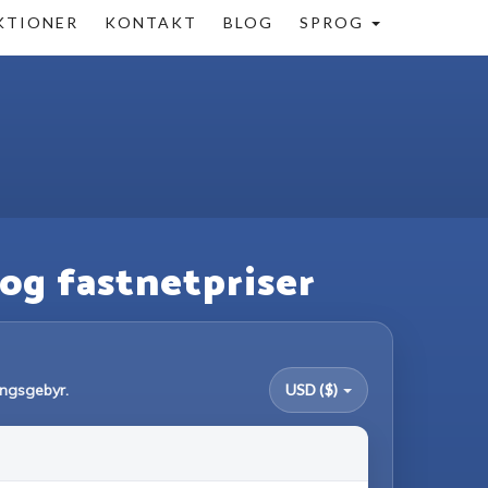
KTIONER
KONTAKT
BLOG
SPROG
 og fastnetpriser
ningsgebyr.
USD ($)