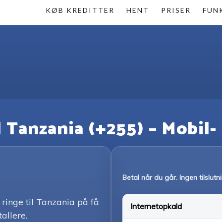
KØB KREDITTER
HENT
PRISER
FUN
il Tanzania (+255) – Mobil-
Betal når du går. Ingen tilslut
ringe til Tanzania på få
Internetopkald
tallere.