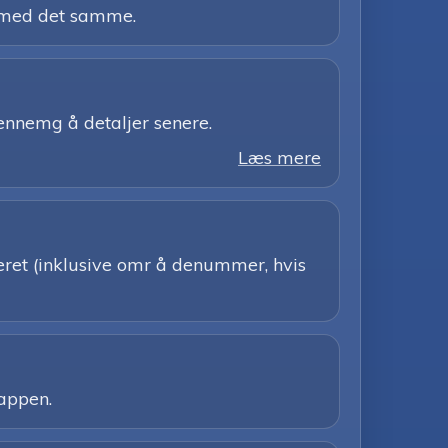
z med det samme.
gennemg å detaljer senere.
Læs mere
eret (inklusive omr å denummer, hvis
 appen.