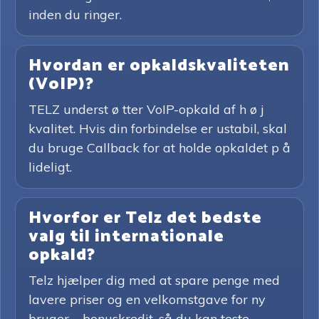
inden du ringer.
Hvordan er opkaldskvaliteten
(VoIP)?
TELZ underst ø tter VoIP-opkald af h ø j
kvalitet. Hvis din forbindelse er ustabil, skal
du bruge Callback for at holde opkaldet p å
lideligt.
Hvorfor er Telz det bedste
valg til internationale
opkald?
Telz hjælper dig med at spare penge med
lavere priser og en velkomstgave for ny
bruger – bonuskredit, så du kan teste