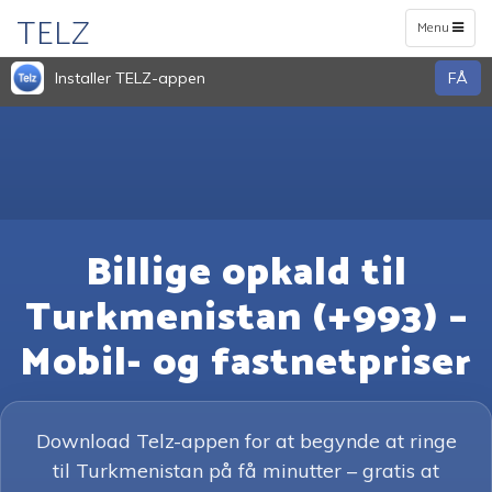
TELZ
Toggle
Menu
navigation
Installer TELZ-appen
FÅ
Billige opkald til
Turkmenistan (+993) –
Mobil- og fastnetpriser
Download Telz-appen for at begynde at ringe
til Turkmenistan på få minutter – gratis at