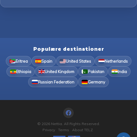
Populære destinationer
Eritrea
Spain
United States
Netherlands
Ethiopia
United Kingdom
Pakistan
India
Russian Federation
Germany
© 2026 Nettia. All Rights Reserved.
Privacy
Terms
About TELZ