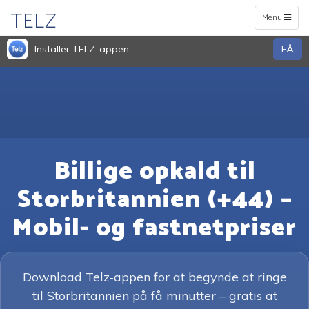
TELZ
Toggle
Menu
navigation
Installer TELZ-appen
FÅ
Billige opkald til
Storbritannien (+44) –
Mobil- og fastnetpriser
Download Telz-appen for at begynde at ringe
til Storbritannien på få minutter – gratis at