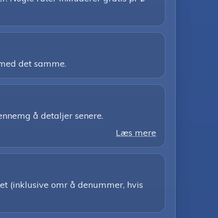
z med det samme.
gennemg å detaljer senere.
Læs mere
et (inklusive omr å denummer, hvis