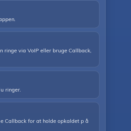
 appen.
 ringe via VoIP eller bruge Callback,
u ringer.
uge Callback for at holde opkaldet p å