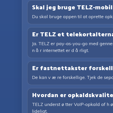
Skal jeg bruge TELZ-mobil
Du skal bruge appen til at oprette opka
Er TELZ et telekortaltern
Ja. TELZ er pay-as-you-go med gennems
n å r internettet er d å rligt.
Er fastnettakster forskel
De kan v æ re forskellige. Tjek de sepa
Hvordan er opkaldskvalit
TELZ underst ø tter VoIP-opkald af h ø 
lideligt.