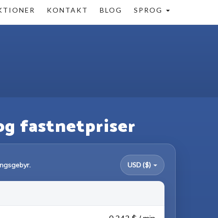
KTIONER
KONTAKT
BLOG
SPROG
 og fastnetpriser
ningsgebyr.
USD ($)