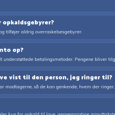
er opkaldsgebyrer?
og tilføjer aldrig overraskelsesgebyrer.
onto op?
bredt understøttede betalingsmetoder. Pengene bliver 
e vist til den person, jeg ringer til?
for modtagerne, så de kan genkende, hvem der ringer.
er kun for opkald til lave, gennemsigtige minuttakster