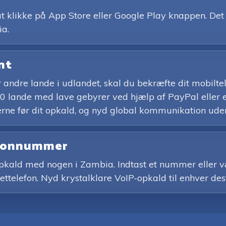
klikke på App Store eller Google Play knappen. Det er
ia.
int
ler andre lande i udlandet, skal du bekræfte dit mobil
50 lande med lave gebyrer ved hjælp af PayPal eller e
serne før dit opkald, og nyd global kommunikation ude
lefonnummer
 opkald med nogen i Zambia. Indtast et nummer eller v
nettelefon. Nyd krystalklare VoIP-opkald til enhver des