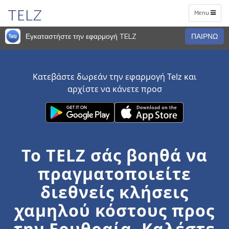
TELZ
Toggle
Menu
navigation
Εγκαταστήστε την εφαρμογή TELZ
ΠΑΙΡΝΩ
Κατεβάστε δωρεάν την εφαρμογή Telz και
αρχίστε να κάνετε προσ
Το TELZ σάς βοηθά να
πραγματοποιείτε
διεθνείς κλήσεις
χαμηλού κόστους προς
την Ερυθραία. Καλέστε