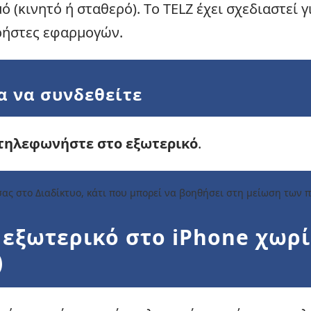
(κινητό ή σταθερό). Το TELZ έχει σχεδιαστεί γ
ρήστες εφαρμογών.
α να συνδεθείτε
τηλεφωνήστε στο εξωτερικό
.
ας στο Διαδίκτυο, κάτι που μπορεί να βοηθήσει στη μείωση των
 εξωτερικό στο iPhone χωρ
)