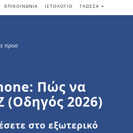
ΕΠΙΚΟΙΝΩΝΊΑ
ΙΣΤΟΛΌΓΙΟ
ΓΛΏΣΣΑ
τε προσ
hone: Πώς να
Z (Οδηγός 2026)
λέσετε στο εξωτερικό