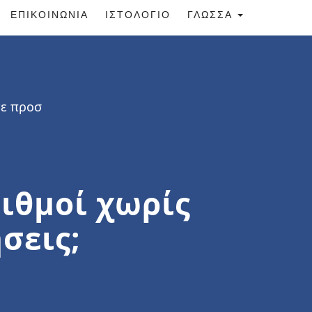
ΕΠΙΚΟΙΝΩΝΊΑ
ΙΣΤΟΛΌΓΙΟ
ΓΛΏΣΣΑ
τε προσ
ριθμοί χωρίς
σεις;