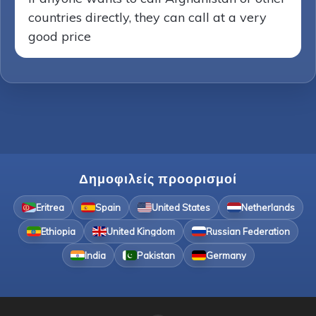
countries directly, they can call at a very
good price
Δημοφιλείς προορισμοί
Eritrea
Spain
United States
Netherlands
Ethiopia
United Kingdom
Russian Federation
India
Pakistan
Germany