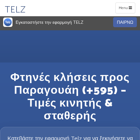
TELZ
Toggle
Menu
navigation
Εγκαταστήστε την εφαρμογή TELZ
ΠΑΙΡΝΩ
Φτηνές κλήσεις προς
Παραγουάη (+595) –
Τιμές κινητής &
σταθερής
Κατεβάστε την εφαρμογή Telz για να ξεκινήσετε να