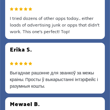
I tried dozens of other apps today... either
loads of advertising junk or apps that didn't
work. This one's perfect! Top!
Erika S.
Выгаднае рашэнне для званкоў за межы
краіны. Просты ў выкарыстанні інтэрфейс і
разумныя кошты.
Mewael B.