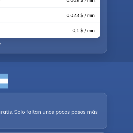
e
0,009 $ / min.
0,023 $ / min.
0,1 $ / min.
t
.
ratis. Solo faltan unos pocos pasos más