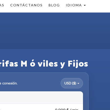
AS
CONTÁCTANOS
BLOG
IDIOMA
fas M ó viles y Fijos
e conexión.
USD ($)