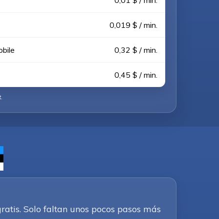
0,01 $ / min.
0,019 $ / min.
obile
0,32 $ / min.
0,45 $ / min.
t
.
ratis. Solo faltan unos pocos pasos más