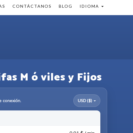
AS
CONTÁCTANOS
BLOG
IDIOMA
as M ó viles y Fijos
e conexión.
USD ($)