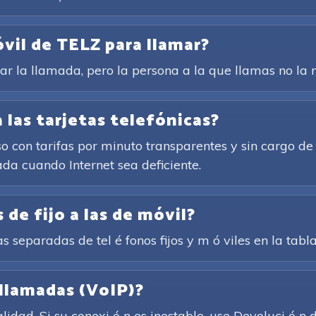
óvil de TELZ para llamar?
rar la llamada, pero la persona a la que llamas no la n
 las tarjetas telefónicas?
so con tarifas por minuto transparentes y sin cargo de
ada cuando Internet sea deficiente.
 de fijo a las de móvil?
as separadas de tel é fonos fijos y m ó viles en la tabl
 llamadas (VoIP)?
idad. Si su conexi ó n es inestable, use Devoluci ó 