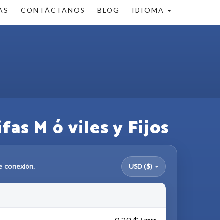
AS
CONTÁCTANOS
BLOG
IDIOMA
as M ó viles y Fijos
e conexión.
USD ($)