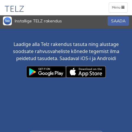
TELZ
Toggle
Menu
navigation
Installige TELZ rakendus
SAADA
Laadige alla Telz rakendus tasuta ning alustage
soodsate rahvusvaheliste kõnede tegemist ilma
peidetud tasudeta. Saadaval iOS-i ja Androidi