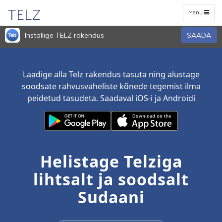
TELZ
Toggle
Menu
navigation
Installige TELZ rakendus
SAADA
Laadige alla Telz rakendus tasuta ning alustage
soodsate rahvusvaheliste kõnede tegemist ilma
peidetud tasudeta. Saadaval iOS-i ja Androidi
Helistage Telziga
lihtsalt ja soodsalt
Sudaani