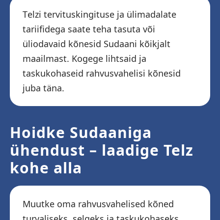
Telzi tervituskingituse ja ülimadalate
tariifidega saate teha tasuta või
üliodavaid kõnesid Sudaani kõikjalt
maailmast. Kogege lihtsaid ja
taskukohaseid rahvusvahelisi kõnesid
juba täna.
Hoidke Sudaaniga
ühendust – laadige Telz
kohe alla
Muutke oma rahvusvahelised kõned
turvaliseks, selgeks ja taskukohaseks.