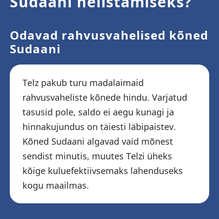
Sudaani helistamiseks?
Odavad rahvusvahelised kõned
Sudaani
Telz pakub turu madalaimaid
rahvusvaheliste kõnede hindu. Varjatud
tasusid pole, saldo ei aegu kunagi ja
hinnakujundus on täiesti läbipaistev.
Kõned Sudaani algavad vaid mõnest
sendist minutis, muutes Telzi üheks
kõige kuluefektiivsemaks lahenduseks
kogu maailmas.