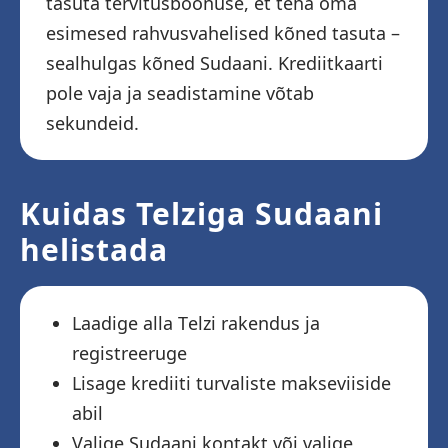
tasuta tervitusboonuse, et teha oma
esimesed rahvusvahelised kõned tasuta –
sealhulgas kõned Sudaani. Krediitkaarti
pole vaja ja seadistamine võtab
sekundeid.
Kuidas Telziga Sudaani
helistada
Laadige alla Telzi rakendus ja
registreeruge
Lisage krediiti turvaliste makseviiside
abil
Valige Sudaani kontakt või valige