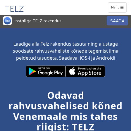
TELZ
Toggle
Menu
navigation
Installige TELZ rakendus
SAADA
Laadige alla Telz rakendus tasuta ning alustage
soodsate rahvusvaheliste kõnede tegemist ilma
peidetud tasudeta. Saadaval iOS-i ja Androidi
Odavad
rahvusvahelised kõned
Venemaale mis tahes
riigist: TELZ