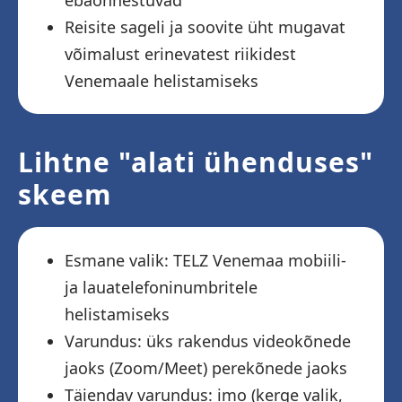
ebaõnnestuvad
Reisite sageli ja soovite üht mugavat
võimalust erinevatest riikidest
Venemaale helistamiseks
Lihtne "alati ühenduses"
skeem
Esmane valik: TELZ Venemaa mobiili-
ja lauatelefoninumbritele
helistamiseks
Varundus: üks rakendus videokõnede
jaoks (Zoom/Meet) perekõnede jaoks
Täiendav varundus: imo (kerge valik,