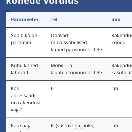
kõnede võrdlus
Parameeter
Tel
imo
Sobib kõige
Odavad
Rakendus
paremini
rahvusvahelised
kõned
kõned pärisnumbritele
Kuhu kõned
Mobiili- ja
Rakendu
lähevad
lauatelefoninumbritele
kasutajat
Kas
Ei
Jah
adressaadil
on rakendust
vaja?
Kas saaja
Ei (vastuvõtja jaoks)
Jah