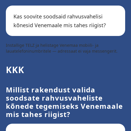
Kas soovite soodsaid rahvusvahelisi
kõnesid Venemaale mis tahes riigist?
Installige TELZ ja helistage Venemaa mobiili- ja
lauatelefoninumbritele — adressaat ei vaja messengerit.
KKK
Millist rakendust valida
soodsate rahvusvaheliste
kõnede tegemiseks Venemaale
mis tahes riigist?