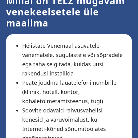
Millal on TELZ mugavam
venekeelsetele üle
maailma
Helistate Venemaal asuvatele
vanematele, sugulastele või sõpradele
ega taha selgitada, kuidas uusi
rakendusi installida
Peate jõudma lauatelefoni numbrile
(kliinik, hotell, kontor,
kohaletoimetamisteenus, tugi)
Soovite odavaid rahvusvahelisi
kõnesid ja varuvõimalust, kui
Interneti-kõned sõnumitoojates