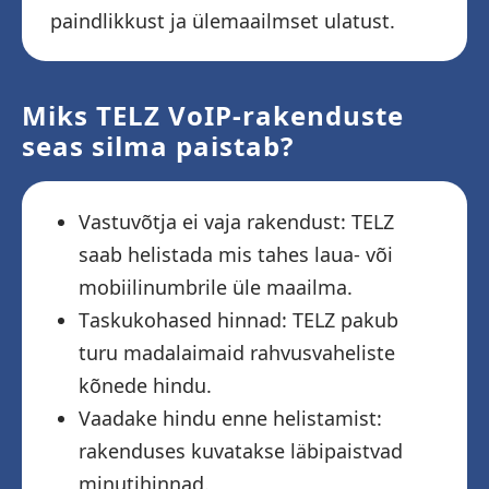
paindlikkust ja ülemaailmset ulatust.
Miks TELZ VoIP-rakenduste
seas silma paistab?
Vastuvõtja ei vaja rakendust: TELZ
saab helistada mis tahes laua- või
mobiilinumbrile üle maailma.
Taskukohased hinnad: TELZ pakub
turu madalaimaid rahvusvaheliste
kõnede hindu.
Vaadake hindu enne helistamist:
rakenduses kuvatakse läbipaistvad
minutihinnad.