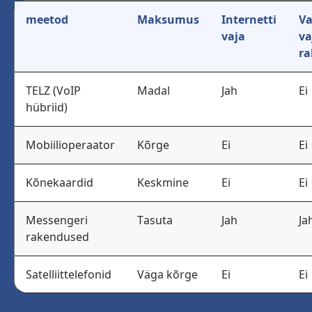
meetod
Maksumus
Internetti
Va
vaja
va
ra
TELZ (VoIP
Madal
Jah
Ei
hübriid)
Mobiilioperaator
Kõrge
Ei
Ei
Kõnekaardid
Keskmine
Ei
Ei
Messengeri
Tasuta
Jah
Ja
rakendused
Satelliittelefonid
Väga kõrge
Ei
Ei