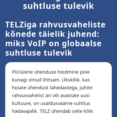
suhtluse tulevik
TELZiga rahvusvaheliste
kõnede täielik juhend:
miks VoIP on globaalse
suhtluse tulevik
Piiriülene ühenduse hoidmine pole
kunagi olnud lihtsam. Ükskõik, kas
hoiate ühendust lähedastega, juhite
rahvusvahelist äri või avastate uusi
kultuure, on usaldusväärne suhtlus
hädavajalik. TELZ ühendab selle kõik