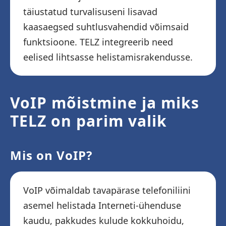
täiustatud turvalisuseni lisavad
kaasaegsed suhtlusvahendid võimsaid
funktsioone. TELZ integreerib need
eelised lihtsasse helistamisrakendusse.
VoIP mõistmine ja miks
TELZ on parim valik
Mis on VoIP?
VoIP võimaldab tavapärase telefoniliini
asemel helistada Interneti-ühenduse
kaudu, pakkudes kulude kokkuhoidu,