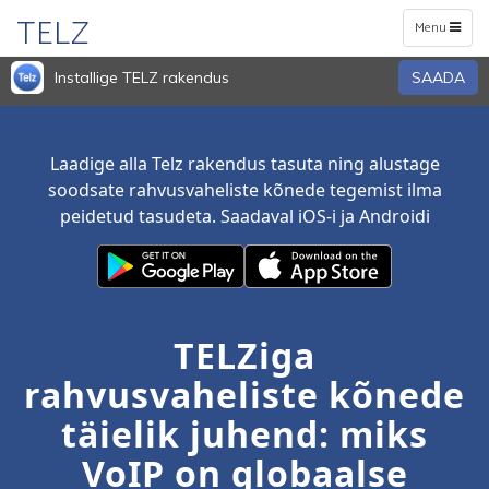
TELZ
Toggle
Menu
navigation
Installige TELZ rakendus
SAADA
Laadige alla Telz rakendus tasuta ning alustage
soodsate rahvusvaheliste kõnede tegemist ilma
peidetud tasudeta. Saadaval iOS-i ja Androidi
TELZiga
rahvusvaheliste kõnede
täielik juhend: miks
VoIP on globaalse