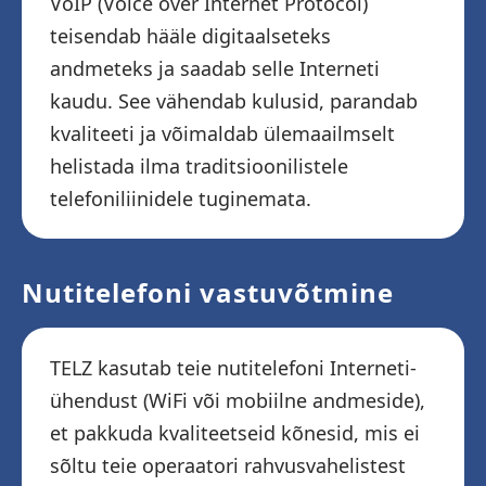
VoIP (Voice over Internet Protocol)
teisendab hääle digitaalseteks
andmeteks ja saadab selle Interneti
kaudu. See vähendab kulusid, parandab
kvaliteeti ja võimaldab ülemaailmselt
helistada ilma traditsioonilistele
telefoniliinidele tuginemata.
Nutitelefoni vastuvõtmine
TELZ kasutab teie nutitelefoni Interneti-
ühendust (WiFi või mobiilne andmeside),
et pakkuda kvaliteetseid kõnesid, mis ei
sõltu teie operaatori rahvusvahelistest