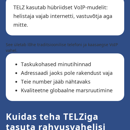
TELZ kasutab hübriidset VoIP-mudelit:
helistaja vajab internetti, vastuvõtja aga
mitte.
See ületab lõhe traditsioonilise telefoni ja kaasaegse VoIP
vahel.
Taskukohased minutihinnad
Adressaadi jaoks pole rakendust vaja
Teie number jääb nähtavaks
Kvaliteetne globaalne marsruutimine
Kuidas teha TELZiga
tasuta rahvusvahelisi