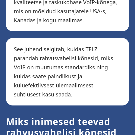
kvaliteetse ja taskukohase VoIP-kõnega,
mis on mõeldud kasutajatele USA-s,
Kanadas ja kogu maailmas.
See juhend selgitab, kuidas TELZ
parandab rahvusvahelisi kõnesid, miks
VoIP on muutumas standardiks ning
kuidas saate paindlikust ja
kuluefektiivsest ülemaailmsest
suhtlusest kasu saada.
Miks inimesed teevad
rahvusvahelisi kõnesid