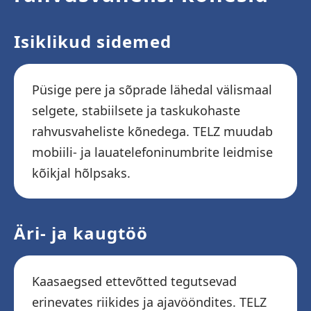
Isiklikud sidemed
Püsige pere ja sõprade lähedal välismaal
selgete, stabiilsete ja taskukohaste
rahvusvaheliste kõnedega. TELZ muudab
mobiili- ja lauatelefoninumbrite leidmise
kõikjal hõlpsaks.
Äri- ja kaugtöö
Kaasaegsed ettevõtted tegutsevad
erinevates riikides ja ajavööndites. TELZ