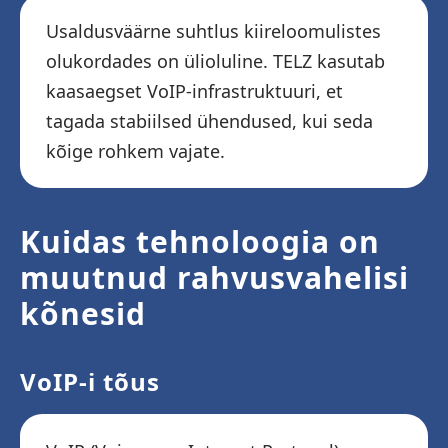
Usaldusväärne suhtlus kiireloomulistes
olukordades on ülioluline. TELZ kasutab
kaasaegset VoIP-infrastruktuuri, et
tagada stabiilsed ühendused, kui seda
kõige rohkem vajate.
Kuidas tehnoloogia on
muutnud rahvusvahelisi
kõnesid
VoIP-i tõus