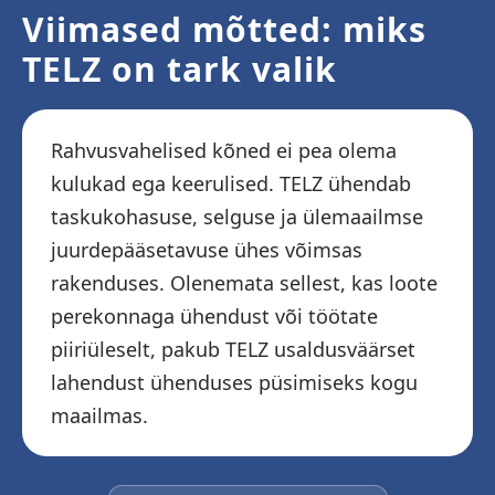
Viimased mõtted: miks
TELZ on tark valik
Rahvusvahelised kõned ei pea olema
kulukad ega keerulised. TELZ ühendab
taskukohasuse, selguse ja ülemaailmse
juurdepääsetavuse ühes võimsas
rakenduses. Olenemata sellest, kas loote
perekonnaga ühendust või töötate
piiriüleselt, pakub TELZ usaldusväärset
lahendust ühenduses püsimiseks kogu
maailmas.