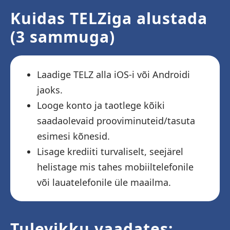
Kuidas TELZiga alustada
(3 sammuga)
Laadige TELZ alla iOS-i või Androidi
jaoks.
Looge konto ja taotlege kõiki
saadaolevaid prooviminuteid/tasuta
esimesi kõnesid.
Lisage krediiti turvaliselt, seejärel
helistage mis tahes mobiiltelefonile
või lauatelefonile üle maailma.
Tulevikku vaadates: