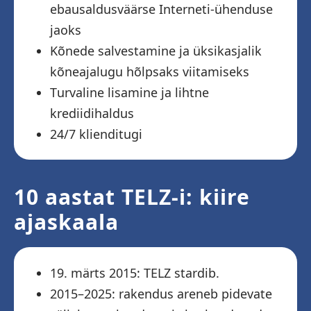
ebausaldusväärse Interneti-ühenduse
jaoks
Kõnede salvestamine ja üksikasjalik
kõneajalugu hõlpsaks viitamiseks
Turvaline lisamine ja lihtne
krediidihaldus
24/7 klienditugi
10 aastat TELZ-i: kiire
ajaskaala
19. märts 2015: TELZ stardib.
2015–2025: rakendus areneb pidevate