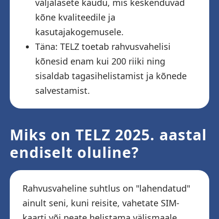
väljalasete kaudu, mis keskenduvad
kõne kvaliteedile ja
kasutajakogemusele.
Täna: TELZ toetab rahvusvahelisi
kõnesid enam kui 200 riiki ning
sisaldab tagasihelistamist ja kõnede
salvestamist.
Miks on TELZ 2025. aastal
endiselt oluline?
Rahvusvaheline suhtlus on "lahendatud"
ainult seni, kuni reisite, vahetate SIM-
kaarti või peate helistama välismaale