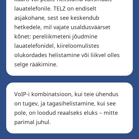
lauatelefonile. TELZ on endiselt
asjakohane, sest see keskendub
hetkedele, mil vajate usaldusväärset
kõnet: pereliikmeteni jõudmine
lauatelefonidel, kiireloomulistes
olukordades helistamine või liikvel olles
selge rääkimine.
VoIP-i kombinatsioon, kui teie ühendus
on tugev, ja tagasihelistamine, kui see
pole, on loodud reaalseks eluks – mitte
parimal juhul.