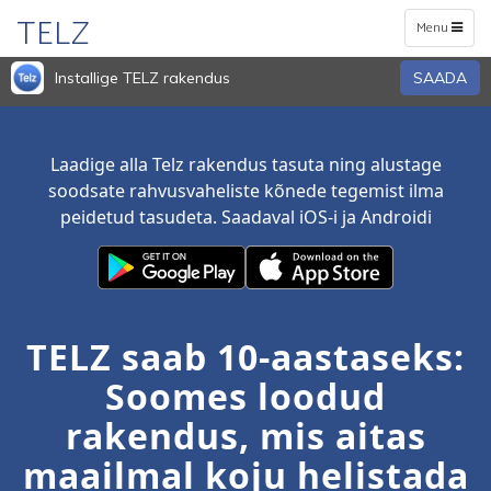
TELZ
Toggle
Menu
navigation
Installige TELZ rakendus
SAADA
Laadige alla Telz rakendus tasuta ning alustage
soodsate rahvusvaheliste kõnede tegemist ilma
peidetud tasudeta. Saadaval iOS-i ja Androidi
TELZ saab 10-aastaseks:
Soomes loodud
rakendus, mis aitas
maailmal koju helistada