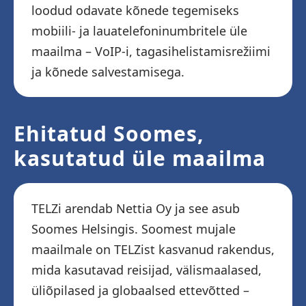
loodud odavate kõnede tegemiseks
mobiili- ja lauatelefoninumbritele üle
maailma – VoIP-i, tagasihelistamisrežiimi
ja kõnede salvestamisega.
Ehitatud Soomes,
kasutatud üle maailma
TELZi arendab Nettia Oy ja see asub
Soomes Helsingis. Soomest mujale
maailmale on TELZist kasvanud rakendus,
mida kasutavad reisijad, välismaalased,
üliõpilased ja globaalsed ettevõtted –