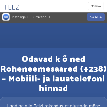
TELZ
Toggle
Menu
navigation
Installige TELZ rakendus
SAADA
Odavad k õ ned
Roheneemesaared (+238)
– Mobiili- ja lauatelefoni
hinnad
Laadige alla Telzi rakendus, et alustada mõne