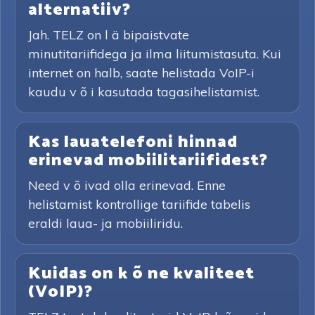
alternatiiv?
Jah. TELZ on l ä bipaistvate
minutitariifidega ja ilma liitumistasuta. Kui
internet on halb, saate helistada VoIP-i
kaudu v õ i kasutada tagasihelistamist.
Kas lauatelefoni hinnad
erinevad mobiilitariifidest?
Need v õ ivad olla erinevad. Enne
helistamist kontrollige tariifide tabelis
eraldi laua- ja mobiiliridu.
Kuidas on k õ ne kvaliteet
(VoIP)?