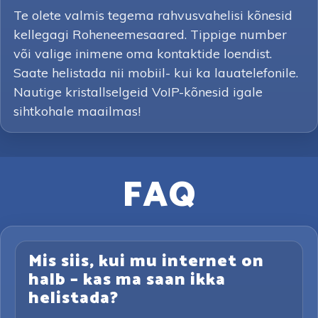
Te olete valmis tegema rahvusvahelisi kõnesid
kellegagi Roheneemesaared. Tippige number
või valige inimene oma kontaktide loendist.
Saate helistada nii mobiil- kui ka lauatelefonile.
Nautige kristallselgeid VoIP-kõnesid igale
sihtkohale maailmas!
FAQ
Mis siis, kui mu internet on
halb – kas ma saan ikka
helistada?