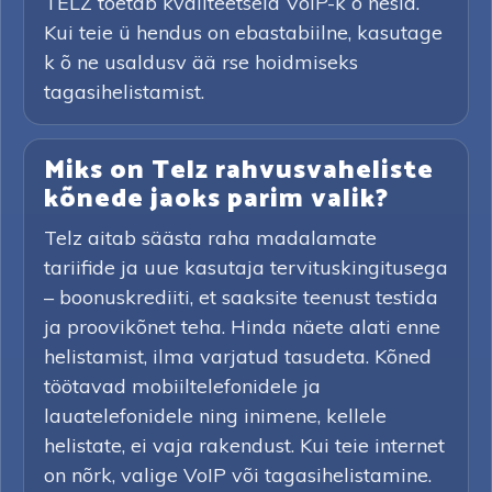
TELZ toetab kvaliteetseid VoIP-k õ nesid.
Kui teie ü hendus on ebastabiilne, kasutage
k õ ne usaldusv ää rse hoidmiseks
tagasihelistamist.
Miks on Telz rahvusvaheliste
kõnede jaoks parim valik?
Telz aitab säästa raha madalamate
tariifide ja uue kasutaja tervituskingitusega
– boonuskrediiti, et saaksite teenust testida
ja proovikõnet teha. Hinda näete alati enne
helistamist, ilma varjatud tasudeta. Kõned
töötavad mobiiltelefonidele ja
lauatelefonidele ning inimene, kellele
helistate, ei vaja rakendust. Kui teie internet
on nõrk, valige VoIP või tagasihelistamine.