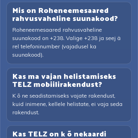
Mis on Roheneemesaared
rahvusvaheline suunakood?
Roheneemesaared rahvusvaheline
suunakood on +238. Valige +238 ja seej ä
rel telefoninumber (vajadusel ka
suunakood).
Kas ma vajan helistamiseks
TELZ mobiilirakendust?
K õ ne seadistamiseks vajate rakendust,
kuid inimene, kellele helistate, ei vaja seda
rakendust.
Kas TELZ on k õ nekaardi