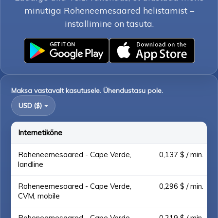
minutiga Roheneemesaared helistamist –
installimine on tasuta.
Maksa vastavalt kasutusele. Ühendustasu pole.
USD ($)
Internetikõne
Roheneemesaared - Cape Verde,
0,137 $ / min.
landline
Roheneemesaared - Cape Verde,
0,296 $ / min.
CVM, mobile
Roheneemesaared - Cape Verde,
0,219 $ / min.