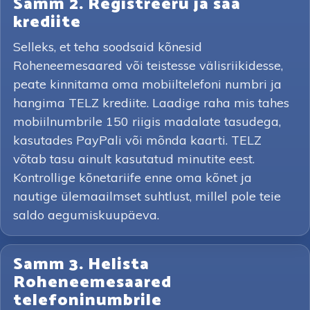
Samm 2. Registreeru ja saa
krediite
Selleks, et teha soodsaid kõnesid
Roheneemesaared või teistesse välisriikidesse,
peate kinnitama oma mobiiltelefoni numbri ja
hangima TELZ krediite. Laadige raha mis tahes
mobiilnumbrile 150 riigis madalate tasudega,
kasutades PayPali või mõnda kaarti. TELZ
võtab tasu ainult kasutatud minutite eest.
Kontrollige kõnetariife enne oma kõnet ja
nautige ülemaailmset suhtlust, millel pole teie
saldo aegumiskuupäeva.
Samm 3. Helista
Roheneemesaared
telefoninumbrile