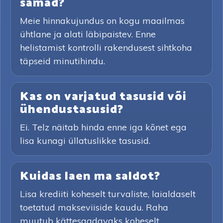
samad?
Meie hinnakujundus on kogu maailmas
ühtlane ja alati läbipaistev. Enne
helistamist kontrolli rakendusest sihtkoha
täpseid minutihindu.
Kas on varjatud tasusid või
ühendustasusid?
Ei. Telz näitab hinda enne iga kõnet ega
lisa kunagi üllatuslikke tasusid.
Kuidas laen ma saldot?
Lisa krediiti koheselt turvaliste, laialdaselt
toetatud makseviiside kaudu. Raha
muutub kättesaadavaks koheselt.