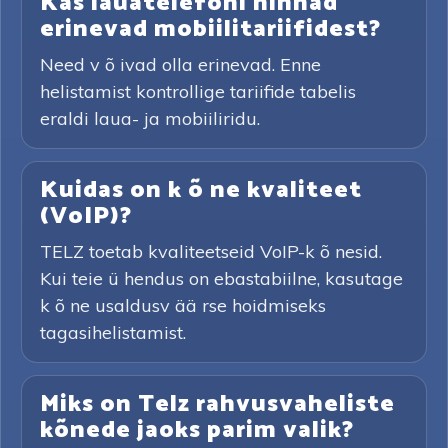
Kas lauatelefoni hinnad
erinevad mobiilitariifidest?
Need v õ ivad olla erinevad. Enne
helistamist kontrollige tariifide tabelis
eraldi laua- ja mobiiliridu.
Kuidas on k õ ne kvaliteet
(VoIP)?
TELZ toetab kvaliteetseid VoIP-k õ nesid.
Kui teie ü hendus on ebastabiilne, kasutage
k õ ne usaldusv ää rse hoidmiseks
tagasihelistamist.
Miks on Telz rahvusvaheliste
kõnede jaoks parim valik?