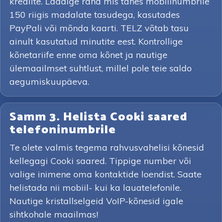
krediite. Laadige raha mis tahes mobiilnumbrile
150 riigis madalate tasudega, kasutades
PayPali või mõnda kaarti. TELZ võtab tasu
ainult kasutatud minutite eest. Kontrollige
kõnetariife enne oma kõnet ja nautige
ülemaailmset suhtlust, millel pole teie saldo
aegumiskuupäeva.
Samm 3. Helista Cooki saared
telefoninumbrile
Te olete valmis tegema rahvusvahelisi kõnesid
kellegagi Cooki saared. Tippige number või
valige inimene oma kontaktide loendist. Saate
helistada nii mobiil- kui ka lauatelefonile.
Nautige kristallselgeid VoIP-kõnesid igale
sihtkohale maailmas!