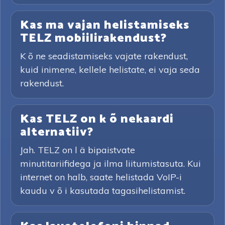
Kas ma vajan helistamiseks
TELZ mobiilirakendust?
K õ ne seadistamiseks vajate rakendust,
kuid inimene, kellele helistate, ei vaja seda
rakendust.
Kas TELZ on k õ nekaardi
alternatiiv?
Jah. TELZ on l ä bipaistvate
minutitariifidega ja ilma liitumistasuta. Kui
internet on halb, saate helistada VoIP-i
kaudu v õ i kasutada tagasihelistamist.