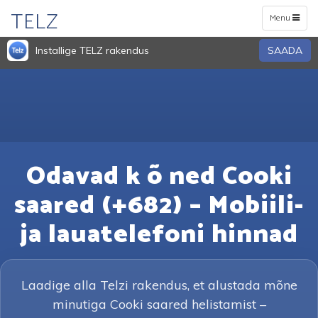
TELZ
Toggle
Menu
navigation
Installige TELZ rakendus
SAADA
Odavad k õ ned Cooki
saared (+682) – Mobiili-
ja lauatelefoni hinnad
Laadige alla Telzi rakendus, et alustada mõne
minutiga Cooki saared helistamist –