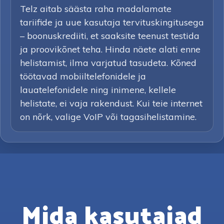
Telz aitab säästa raha madalamate
tariifide ja uue kasutaja tervituskingitusega
– boonuskrediiti, et saaksite teenust testida
ja proovikõnet teha. Hinda näete alati enne
helistamist, ilma varjatud tasudeta. Kõned
töötavad mobiiltelefonidele ja
lauatelefonidele ning inimene, kellele
helistate, ei vaja rakendust. Kui teie internet
on nõrk, valige VoIP või tagasihelistamine.
Mida kasutajad