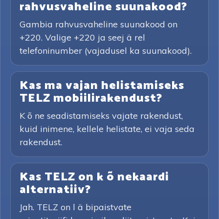
rahvusvaheline suunakood?
Gambia rahvusvaheline suunakood on
+220. Valige +220 ja seej ä rel
telefoninumber (vajadusel ka suunakood).
Kas ma vajan helistamiseks
TELZ mobiilirakendust?
K õ ne seadistamiseks vajate rakendust,
kuid inimene, kellele helistate, ei vaja seda
rakendust.
Kas TELZ on k õ nekaardi
alternatiiv?
Jah. TELZ on l ä bipaistvate