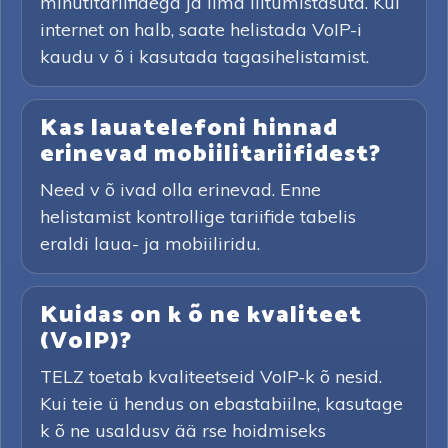
minutitariifidega ja ilma liitumistasuta. Kui
internet on halb, saate helistada VoIP-i
kaudu v õ i kasutada tagasihelistamist.
Kas lauatelefoni hinnad
erinevad mobiilitariifidest?
Need v õ ivad olla erinevad. Enne
helistamist kontrollige tariifide tabelis
eraldi laua- ja mobiiliridu.
Kuidas on k õ ne kvaliteet
(VoIP)?
TELZ toetab kvaliteetseid VoIP-k õ nesid.
Kui teie ü hendus on ebastabiilne, kasutage
k õ ne usaldusv ää rse hoidmiseks