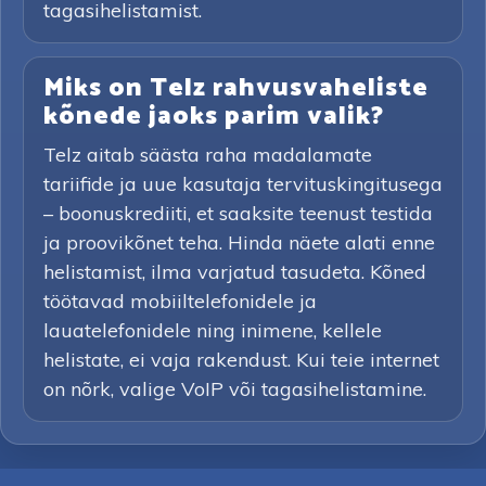
tagasihelistamist.
Miks on Telz rahvusvaheliste
kõnede jaoks parim valik?
Telz aitab säästa raha madalamate
tariifide ja uue kasutaja tervituskingitusega
– boonuskrediiti, et saaksite teenust testida
ja proovikõnet teha. Hinda näete alati enne
helistamist, ilma varjatud tasudeta. Kõned
töötavad mobiiltelefonidele ja
lauatelefonidele ning inimene, kellele
helistate, ei vaja rakendust. Kui teie internet
on nõrk, valige VoIP või tagasihelistamine.