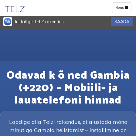
TELZ
Toggle
Menu
navigation
Installige TELZ rakendus
SAADA
Odavad k õ ned Gambia
(+220) – Mobiili- ja
lauatelefoni hinnad
Laadige alla Telzi rakendus, et alustada mõne
minutiga Gambia helistamist – installimine on