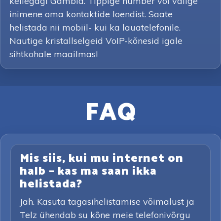
kellegagi Gambia. Tippige number või valige
inimene oma kontaktide loendist. Saate
helistada nii mobiil- kui ka lauatelefonile.
Nautige kristallselgeid VoIP-kõnesid igale
sihtkohale maailmas!
FAQ
Mis siis, kui mu internet on
halb – kas ma saan ikka
helistada?
Jah. Kasuta tagasihelistamise võimalust ja
Telz ühendab su kõne meie telefonivõrgu