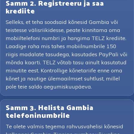
Samm 2. Registreeru ja saa
krediite
Selleks, et teha soodsaid kõnesid Gambia või
teistesse välisriikidesse, peate kinnitama oma
mobiiltelefoni numbri ja hangima TELZ krediite.
Laadige raha mis tahes mobiilnumbrile 150
riigis madalate tasudega, kasutades PayPali või
mõnda kaarti. TELZ võtab tasu ainult kasutatud
minutite eest. Kontrollige kõnetariife enne oma
kõnet ja nautige ülemaailmset suhtlust, millel
pole teie saldo aegumiskuupäeva.
Samm 3. Helista Gambia
telefoninumbrile
Te olete valmis tegema rahvusvahelisi kõnesid