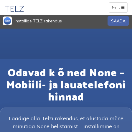
TELZ
Toggle
Menu
navigation
Installige TELZ rakendus
SAADA
Odavad k õ ned None –
Mobiili- ja lauatelefoni
hinnad
Laadige alla Telzi rakendus, et alustada mõne
minutiga None helistamist – installimine on