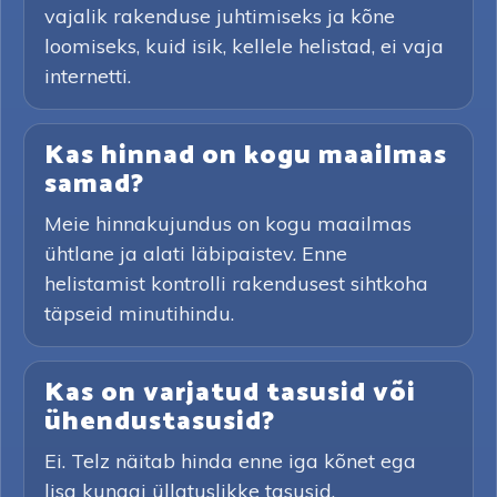
vajalik rakenduse juhtimiseks ja kõne
loomiseks, kuid isik, kellele helistad, ei vaja
internetti.
Kas hinnad on kogu maailmas
samad?
Meie hinnakujundus on kogu maailmas
ühtlane ja alati läbipaistev. Enne
helistamist kontrolli rakendusest sihtkoha
täpseid minutihindu.
Kas on varjatud tasusid või
ühendustasusid?
Ei. Telz näitab hinda enne iga kõnet ega
lisa kunagi üllatuslikke tasusid.