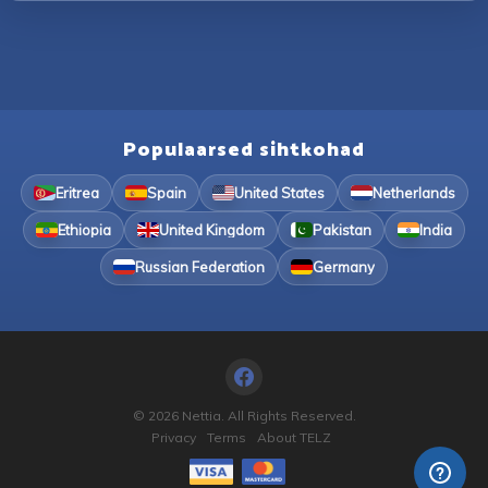
Populaarsed sihtkohad
Eritrea
Spain
United States
Netherlands
Ethiopia
United Kingdom
Pakistan
India
Russian Federation
Germany
© 2026 Nettia. All Rights Reserved.
Privacy
Terms
About TELZ