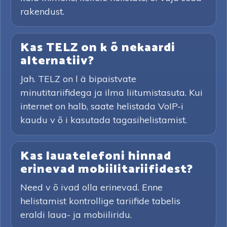
rakendust.
Kas TELZ on k õ nekaardi
alternatiiv?
Jah. TELZ on l ä bipaistvate
minutitariifidega ja ilma liitumistasuta. Kui
internet on halb, saate helistada VoIP-i
kaudu v õ i kasutada tagasihelistamist.
Kas lauatelefoni hinnad
erinevad mobiilitariifidest?
Need v õ ivad olla erinevad. Enne
helistamist kontrollige tariifide tabelis
eraldi laua- ja mobiiliridu.