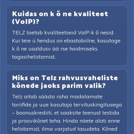
Kuidas on k õ ne kvaliteet
(VoIP)?
TELZ toetab kvaliteetseid VoIP-k õ nesid.
Kui teie ü hendus on ebastabiilne, kasutage
k õ ne usaldusv ää rse hoidmiseks
tagasihelistamist.
Miks on Telz rahvusvaheliste
kõnede jaoks parim valik?
Telz aitab säästa raha madalamate
tariifide ja uue kasutaja tervituskingitusega
– boonuskrediiti, et saaksite teenust testida
ja proovikõnet teha. Hinda näete alati enne
helistamist, ilma varjatud tasudeta. Kõned