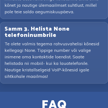
kõnet ja nautige ülemaailmset suhtlust, millel
pole teie saldo aegumiskuupäeva.
Samm 3. Helista None
telefoninumbrile
Te olete valmis tegema rahvusvahelisi kõnesid
kellegagi None. Tippige number või valige
inimene oma kontaktide loendist. Saate
helistada nii mobiil- kui ka lauatelefonile.
Nautige kristallselgeid VoIP-kõnesid igale
sihtkohale maailmas!
FAQ