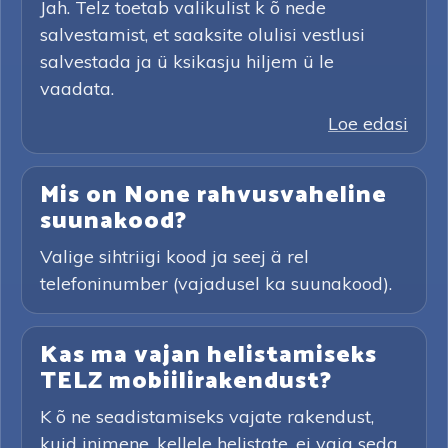
Jah. Telz toetab valikulist k õ nede
salvestamist, et saaksite olulisi vestlusi
salvestada ja ü ksikasju hiljem ü le
vaadata.
Loe edasi
Mis on None rahvusvaheline
suunakood?
Valige sihtriigi kood ja seej ä rel
telefoninumber (vajadusel ka suunakood).
Kas ma vajan helistamiseks
TELZ mobiilirakendust?
K õ ne seadistamiseks vajate rakendust,
kuid inimene, kellele helistate, ei vaja seda