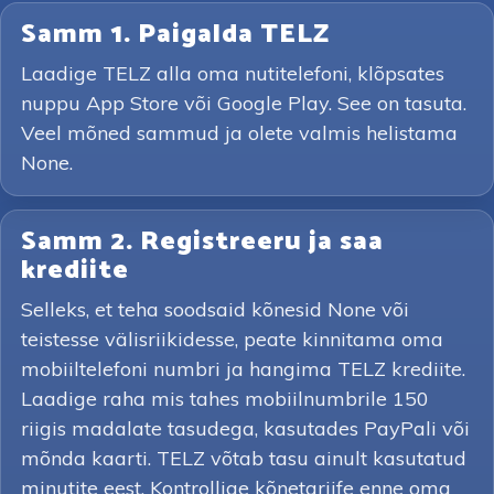
Samm 1. Paigalda TELZ
Laadige TELZ alla oma nutitelefoni, klõpsates
nuppu App Store või Google Play. See on tasuta.
Veel mõned sammud ja olete valmis helistama
None.
Samm 2. Registreeru ja saa
krediite
Selleks, et teha soodsaid kõnesid None või
teistesse välisriikidesse, peate kinnitama oma
mobiiltelefoni numbri ja hangima TELZ krediite.
Laadige raha mis tahes mobiilnumbrile 150
riigis madalate tasudega, kasutades PayPali või
mõnda kaarti. TELZ võtab tasu ainult kasutatud
minutite eest. Kontrollige kõnetariife enne oma