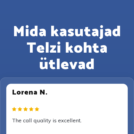
Mida kasutajad
Telzi kohta
ütlevad
Lorena N.
The call quality is excellent.