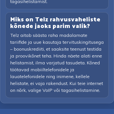
tagasihelistamist.
Miks on Telz rahvusvaheliste
kõnede jaoks parim valik?
Telz aitab säästa raha madalamate
tariifide ja uue kasutaja tervituskingitusega
– boonuskrediiti, et saaksite teenust testida
ja proovikõnet teha. Hinda näete alati enne
helistamist, ilma varjatud tasudeta. Kõned
töötavad mobiiltelefonidele ja
lauatelefonidele ning inimene, kellele
helistate, ei vaja rakendust. Kui teie internet
on nõrk, valige VoIP või tagasihelistamine.