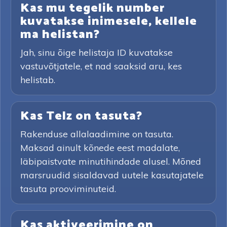
Kas mu tegelik number
kuvatakse inimesele, kellele
ma helistan?
Jah, sinu õige helistaja ID kuvatakse
vastuvõtjatele, et nad saaksid aru, kes
helistab.
Kas Telz on tasuta?
Rakenduse allalaadimine on tasuta.
Maksad ainult kõnede eest madalate,
läbipaistvate minutihindade alusel. Mõned
marsruudid sisaldavad uutele kasutajatele
tasuta prooviminuteid.
Kas aktiveerimine on