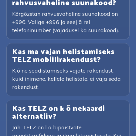
rahvusvaheline suunakood?
Kõrgõzstan rahvusvaheline suunakood on
+996. Valige +996 ja seej ä rel
telefoninumber (vajadusel ka suunakood).
Kas ma vajan helistamiseks
TELZ mobiilirakendust?
K õ ne seadistamiseks vajate rakendust,
kuid inimene, kellele helistate, ei vaja seda
rakendust.
Kas TELZ on k õ nekaardi
alternatiiv?
Jah. TELZ on l ä bipaistvate
minutitariifidega ja ilma liitumistasuta. Kui