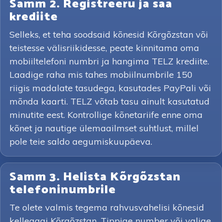
Samm 2. Registreeru ja saa
krediite
Selleks, et teha soodsaid kõnesid Kõrgõzstan või
teistesse välisriikidesse, peate kinnitama oma
mobiiltelefoni numbri ja hangima TELZ krediite.
Laadige raha mis tahes mobiilnumbrile 150
riigis madalate tasudega, kasutades PayPali või
mõnda kaarti. TELZ võtab tasu ainult kasutatud
minutite eest. Kontrollige kõnetariife enne oma
kõnet ja nautige ülemaailmset suhtlust, millel
pole teie saldo aegumiskuupäeva.
Samm 3. Helista Kõrgõzstan
telefoninumbrile
Te olete valmis tegema rahvusvahelisi kõnesid
kellegagi Kõrgõzstan. Tippige number või valige