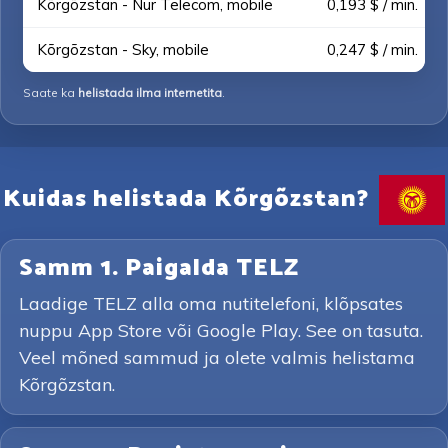
Kõrgõzstan - Nur Telecom, mobile
0,193 $ / min.
Kõrgõzstan - Sky, mobile
0,247 $ / min.
Saate ka
helistada ilma internetita
.
Kuidas helistada Kõrgõzstan?
Samm 1. Paigalda TELZ
Laadige TELZ alla oma nutitelefoni, klõpsates
nuppu App Store või Google Play. See on tasuta.
Veel mõned sammud ja olete valmis helistama
Kõrgõzstan.