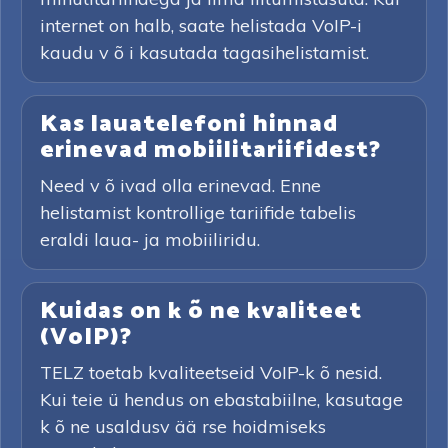
internet on halb, saate helistada VoIP-i
kaudu v õ i kasutada tagasihelistamist.
Kas lauatelefoni hinnad
erinevad mobiilitariifidest?
Need v õ ivad olla erinevad. Enne
helistamist kontrollige tariifide tabelis
eraldi laua- ja mobiiliridu.
Kuidas on k õ ne kvaliteet
(VoIP)?
TELZ toetab kvaliteetseid VoIP-k õ nesid.
Kui teie ü hendus on ebastabiilne, kasutage
k õ ne usaldusv ää rse hoidmiseks