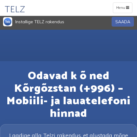
TELZ
Toggle
Menu
navigation
Installige TELZ rakendus
SAADA
Odavad k õ ned
Kõrgõzstan (+996) –
Mobiili- ja lauatelefoni
hinnad
Laadige alla Telzi rakendus, et alustada mõne