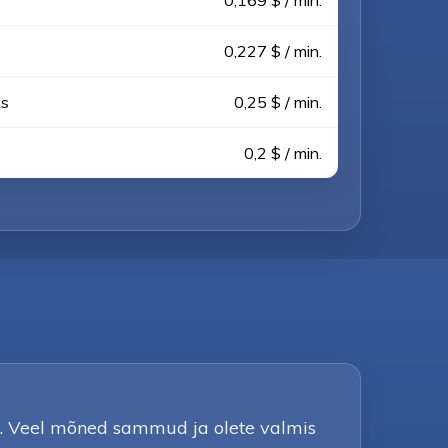
0,169 $ / min.
0,227 $ / min.
ks
0,25 $ / min.
0,2 $ / min.
.
ta. Veel mõned sammud ja olete valmis