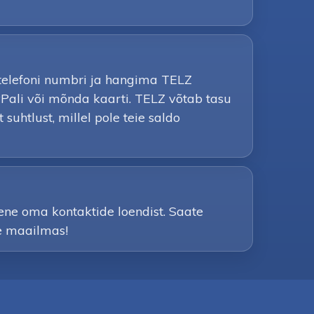
iltelefoni numbri ja hangima TELZ
yPali või mõnda kaarti. TELZ võtab tasu
suhtlust, millel pole teie saldo
ene oma kontaktide loendist. Saate
le maailmas!