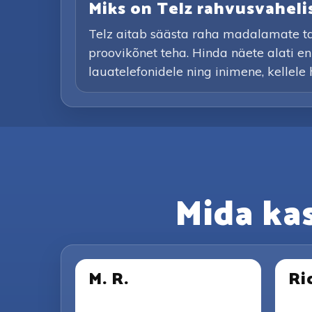
Miks on Telz rahvusvaheli
Telz aitab säästa raha madalamate tari
proovikõnet teha. Hinda näete alati en
lauatelefonidele ning inimene, kellele h
Mida ka
M. R.
Ri