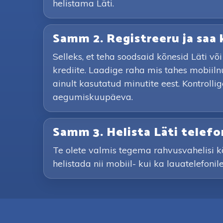
helistama Läti.
Samm 2. Registreeru ja saa 
Selleks, et teha soodsaid kõnesid Läti v
krediite. Laadige raha mis tahes mobiil
ainult kasutatud minutite eest. Kontrolli
aegumiskuupäeva.
Samm 3. Helista Läti telef
Te olete valmis tegema rahvusvahelisi k
helistada nii mobiil- kui ka lauatelefoni