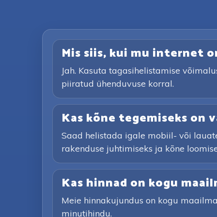
Mis siis, kui mu internet o
Jah. Kasuta tagasihelistamise võimalu
piiratud ühenduvuse korral.
Kas kõne tegemiseks on va
Saad helistada igale mobiil- või lauat
rakenduse juhtimiseks ja kõne loomiseks,
Kas hinnad on kogu maai
Meie hinnakujundus on kogu maailmas ü
minutihindu.