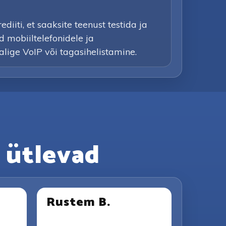
iiti, et saaksite teenust testida ja
d mobiiltelefonidele ja
valige VoIP või tagasihelistamine.
 ütlevad
Rustem B.