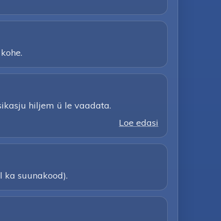
 kohe.
ksikasju hiljem ü le vaadata.
Loe edasi
l ka suunakood).