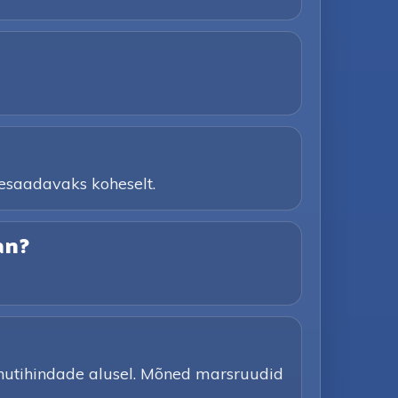
tesaadavaks koheselt.
an?
inutihindade alusel. Mõned marsruudid