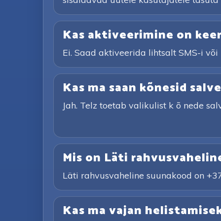
Kas aktiveerimine on keer
Ei. Saad aktiveerida lihtsalt SMS-i või
Kas ma saan kõnesid salv
Jah. Telz toetab valikulist k õ nede sal
Mis on Läti rahvusvaheli
Läti rahvusvaheline suunakood on +371
Kas ma vajan helistamise