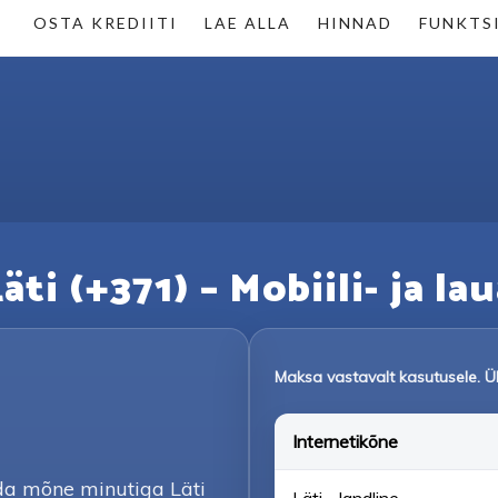
OSTA KREDIITI
LAE ALLA
HINNAD
FUNKTS
ti (+371) – Mobiili- ja l
Maksa vastavalt kasutusele. 
Internetikõne
ada mõne minutiga Läti