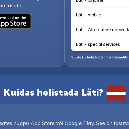
Läti - landline
on tasuta.
Läti - mobile
Läti - Alternative networ
Läti - special services
Saate ka
helistada ilma internetita
Kuidas helistada Läti?
psates nuppu App Store või Google Play. See on tasu