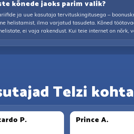
ste kõnede jaoks parim valik?
ifide ja uue kasutaja tervituskingitusega – boonuskred
ne helistamist, ilma varjatud tasudeta. Kõned töötava
elistate, ei vaja rakendust. Kui teie internet on nõrk, 
sutajad Telzi kohta
cardo P.
Prince A.