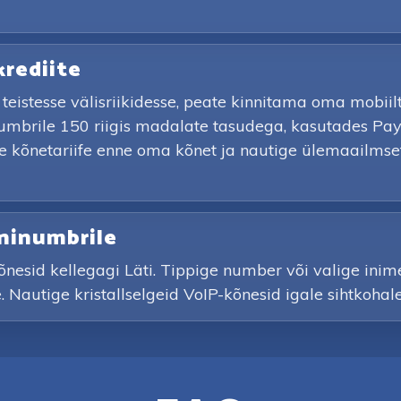
krediite
õi teistesse välisriikidesse, peate kinnitama oma mobi
numbrile 150 riigis madalate tasudega, kasutades Pa
ge kõnetariife enne oma kõnet ja nautige ülemaailmset 
oninumbrile
õnesid kellegagi Läti. Tippige number või valige inim
le. Nautige kristallselgeid VoIP-kõnesid igale sihtkoha