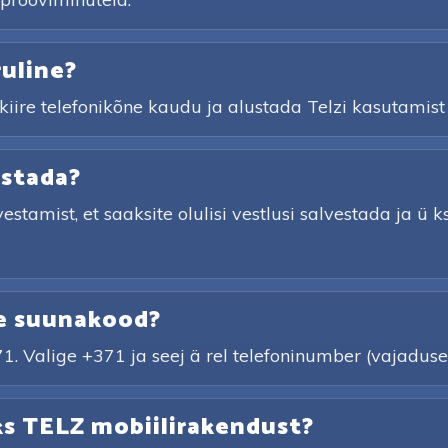
uline?
 kiire telefonikõne kaudu ja alustada Telzi kasutamist
estada?
vestamist, et saaksite olulisi vestlusi salvestada ja ü 
ne suunakood?
. Valige +371 ja seej ä rel telefoninumber (vajaduse
ks TELZ mobiilirakendust?