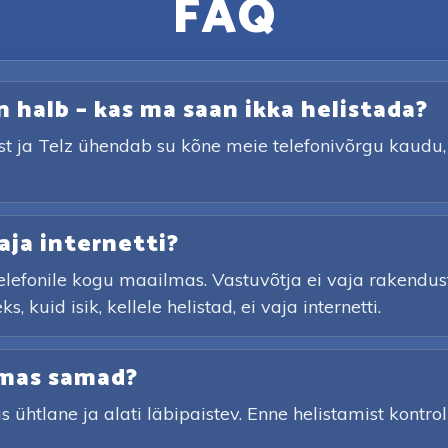
FAQ
n halb – kas ma saan ikka helistada?
st ja Telz ühendab su kõne meie telefonivõrgu kaudu, 
ja internetti?
elefonile kogu maailmas. Vastuvõtja ei vaja rakendust
 kuid isik, kellele helistad, ei vaja internetti.
lmas samad?
htlane ja alati läbipaistev. Enne helistamist kontrol