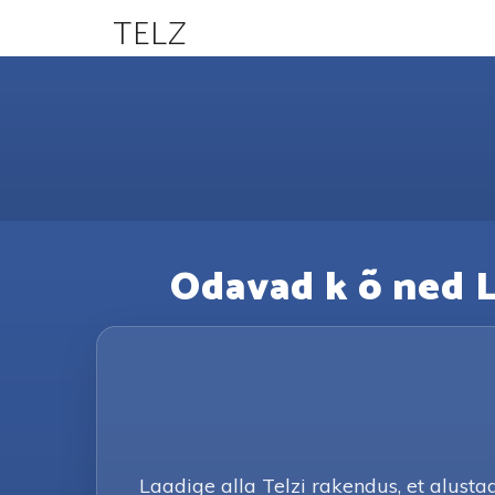
TELZ
Odavad k õ ned Lä
Laadige alla Telzi rakendus, et alust