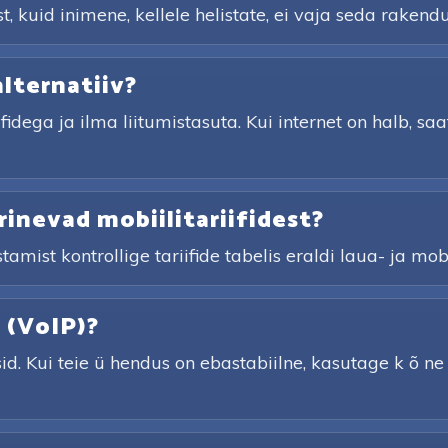
 kuid inimene, kellele helistate, ei vaja seda rakendu
alternatiiv?
ifidega ja ilma liitumistasuta. Kui internet on halb, sa
rinevad mobiilitariifidest?
amist kontrollige tariifide tabelis eraldi laua- ja mobi
t (VoIP)?
id. Kui teie ü hendus on ebastabiilne, kasutage k õ n