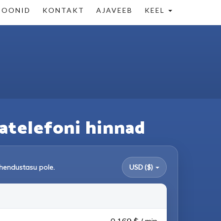
IOONID
KONTAKT
AJAVEEB
KEEL
auatelefoni hinnad
Ühendustasu pole.
USD ($)