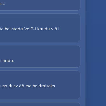
st.
ate helistada VoIP-i kaudu v õ i
iliridu.
e usaldusv ää rse hoidmiseks