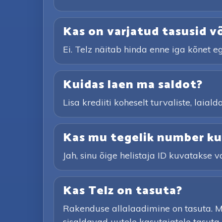
Kas on varjatud tasusid v
Ei. Telz näitab hinda enne iga kõnet eg
Kuidas laen ma saldot?
Lisa krediiti koheselt turvaliste, lai
Kas mu tegelik number kuv
Jah, sinu õige helistaja ID kuvatakse v
Kas Telz on tasuta?
Rakenduse allalaadimine on tasuta. M
sisaldavad uutele kasutajatele tasuta