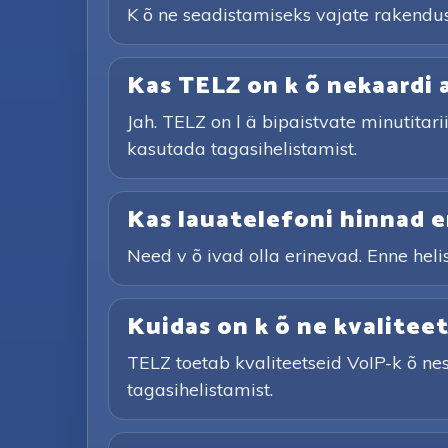
K õ ne seadistamiseks vajate rakendust,
Kas TELZ on k õ nekaardi 
Jah. TELZ on l ä bipaistvate minutitari
kasutada tagasihelistamist.
Kas lauatelefoni hinnad e
Need v õ ivad olla erinevad. Enne helist
Kuidas on k õ ne kvalitee
TELZ toetab kvaliteetseid VoIP-k õ nes
tagasihelistamist.