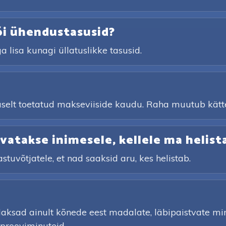
õi ühendustasusid?
a lisa kunagi üllatuslikke tasusid.
aldaselt toetatud makseviiside kaudu. Raha muutub kät
atakse inimesele, kellele ma helist
astuvõtjatele, et nad saaksid aru, kes helistab.
aksad ainult kõnede eest madalate, läbipaistvate m
 prooviminuteid.