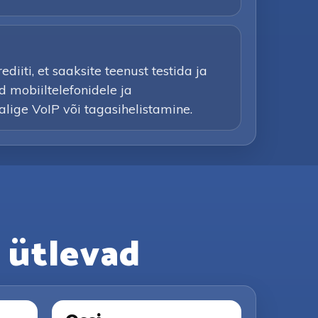
iiti, et saaksite teenust testida ja
d mobiiltelefonidele ja
valige VoIP või tagasihelistamine.
 ütlevad