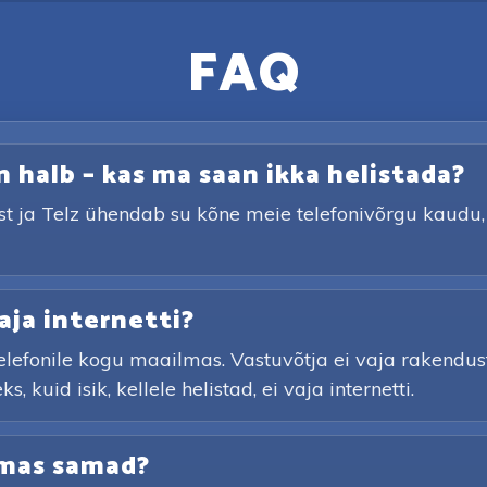
FAQ
n halb – kas ma saan ikka helistada?
st ja Telz ühendab su kõne meie telefonivõrgu kaudu, 
ja internetti?
elefonile kogu maailmas. Vastuvõtja ei vaja rakendust
 kuid isik, kellele helistad, ei vaja internetti.
lmas samad?