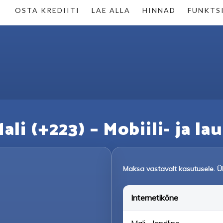
OSTA KREDIITI
LAE ALLA
HINNAD
FUNKTS
li (+223) – Mobiili- ja l
Maksa vastavalt kasutusele. 
Internetikõne