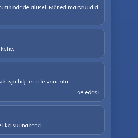
inutihindade alusel. Mõned marsruudid
 kohe.
ksikasju hiljem ü le vaadata.
Loe edasi
el ka suunakood).