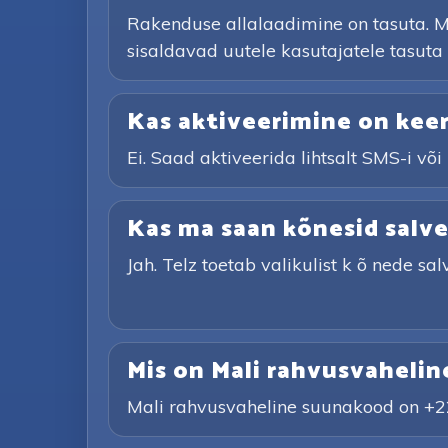
Rakenduse allalaadimine on tasuta. M
sisaldavad uutele kasutajatele tasuta
Kas aktiveerimine on keer
Ei. Saad aktiveerida lihtsalt SMS-i või
Kas ma saan kõnesid salv
Jah. Telz toetab valikulist k õ nede sal
Mis on Mali rahvusvaheli
Mali rahvusvaheline suunakood on +22