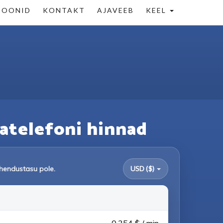
IOONID
KONTAKT
AJAVEEB
KEEL
auatelefoni hinnad
Ühendustasu pole.
USD ($)