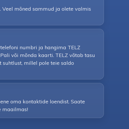
ta. Veel mõned sammud ja olete valmis
iiltelefoni numbri ja hangima TELZ
yPali või mõnda kaarti. TELZ võtab tasu
suhtlust, millel pole teie saldo
mene oma kontaktide loendist. Saate
le maailmas!