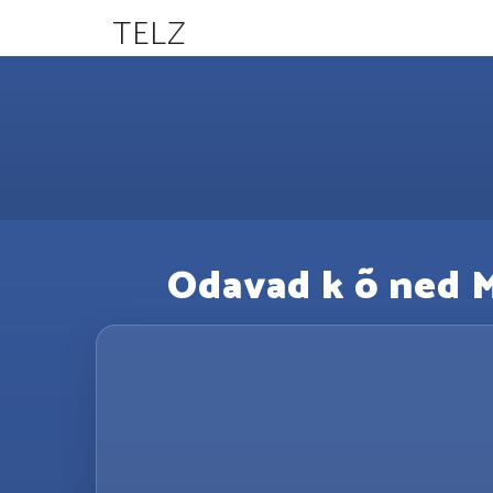
TELZ
Odavad k õ ned Ma