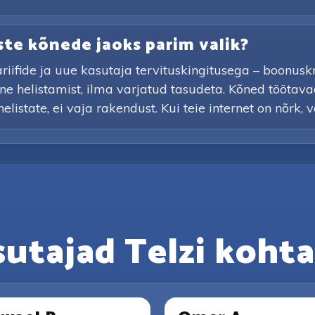
ste kõnede jaoks parim valik?
ifide ja uue kasutaja tervituskingitusega – boonuskred
ne helistamist, ilma varjatud tasudeta. Kõned töötava
elistate, ei vaja rakendust. Kui teie internet on nõrk, 
sutajad Telzi kohta