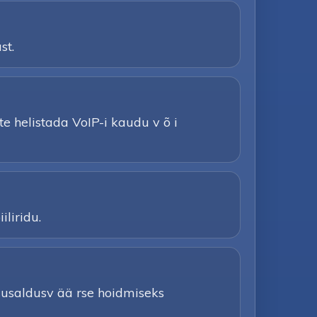
st.
ate helistada VoIP-i kaudu v õ i
iliridu.
e usaldusv ää rse hoidmiseks