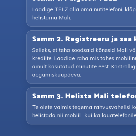
Laadige TELZ alla oma nutitelefoni, klõ
helistama Mali.
Samm 2. Registreeru ja saa 
Selleks, et teha soodsaid kõnesid Mali v
krediite. Laadige raha mis tahes mobiil
ainult kasutatud minutite eest. Kontrolli
aegumiskuupäeva.
Samm 3. Helista Mali telef
Te olete valmis tegema rahvusvahelisi k
helistada nii mobiil- kui ka lauatelefoni