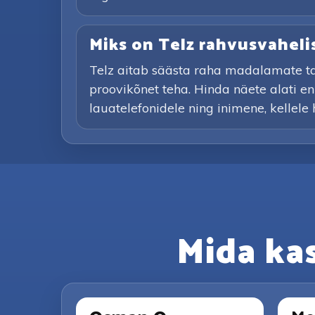
Miks on Telz rahvusvaheli
Telz aitab säästa raha madalamate tari
proovikõnet teha. Hinda näete alati en
lauatelefonidele ning inimene, kellele h
Mida ka