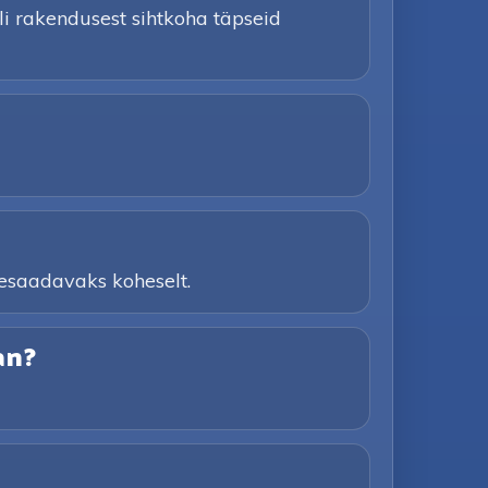
li rakendusest sihtkoha täpseid
tesaadavaks koheselt.
an?