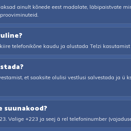
aksad ainult kõnede eest madalate, läbipaistvate m
 prooviminuteid.
uline?
 kiire telefonikõne kaudu ja alustada Telzi kasutamist
estada?
vestamist, et saaksite olulisi vestlusi salvestada ja ü 
ne suunakood?
3. Valige +223 ja seej ä rel telefoninumber (vajadus