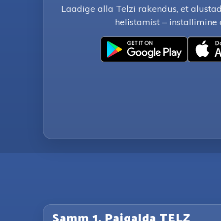
Laadige alla Telzi rakendus, et alust
helistamist – installimine 
Samm 1. Paigalda TELZ