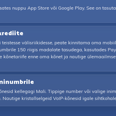
psates nuppu App Store või Google Play. See on tasu
krediite
õi teistesse välisriikidesse, peate kinnitama oma mob
numbrile 150 riigis madalate tasudega, kasutades Pa
ge kõnetariife enne oma kõnet ja nautige ülemaailmset 
oninumbrile
õnesid kellegagi Mali. Tippige number või valige ini
le. Nautige kristallselgeid VoIP-kõnesid igale sihtkoha