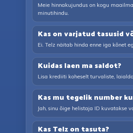
Meie hinnakujundus on kogu maailmas ü
minutihindu.
Kas on varjatud tasusid v
Ei. Telz näitab hinda enne iga kõnet eg
Kuidas laen ma saldot?
Lisa krediiti koheselt turvaliste, lai
Kas mu tegelik number kuv
Jah, sinu õige helistaja ID kuvatakse v
Kas Telz on tasuta?