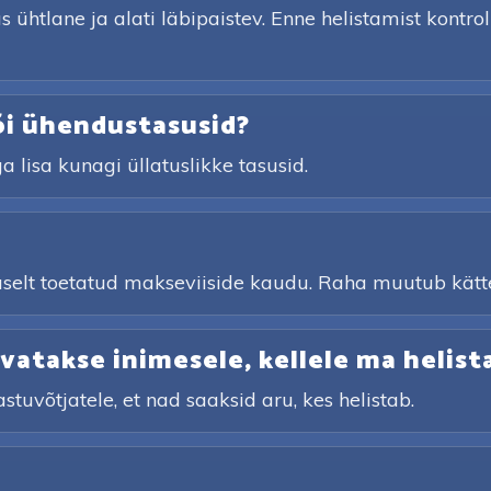
htlane ja alati läbipaistev. Enne helistamist kontrol
õi ühendustasusid?
a lisa kunagi üllatuslikke tasusid.
aldaselt toetatud makseviiside kaudu. Raha muutub kät
atakse inimesele, kellele ma helist
astuvõtjatele, et nad saaksid aru, kes helistab.