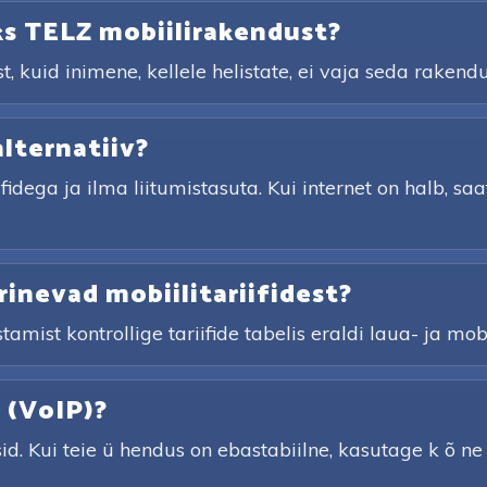
ks TELZ mobiilirakendust?
 kuid inimene, kellele helistate, ei vaja seda rakendu
alternatiiv?
ifidega ja ilma liitumistasuta. Kui internet on halb, sa
rinevad mobiilitariifidest?
amist kontrollige tariifide tabelis eraldi laua- ja mobi
t (VoIP)?
id. Kui teie ü hendus on ebastabiilne, kasutage k õ n