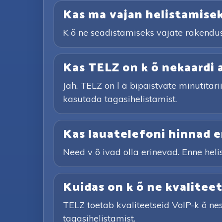
Kas ma vajan helistamise
K õ ne seadistamiseks vajate rakendust,
Kas TELZ on k õ nekaardi 
Jah. TELZ on l ä bipaistvate minutitari
kasutada tagasihelistamist.
Kas lauatelefoni hinnad e
Need v õ ivad olla erinevad. Enne helist
Kuidas on k õ ne kvalitee
TELZ toetab kvaliteetseid VoIP-k õ nes
tagasihelistamist.