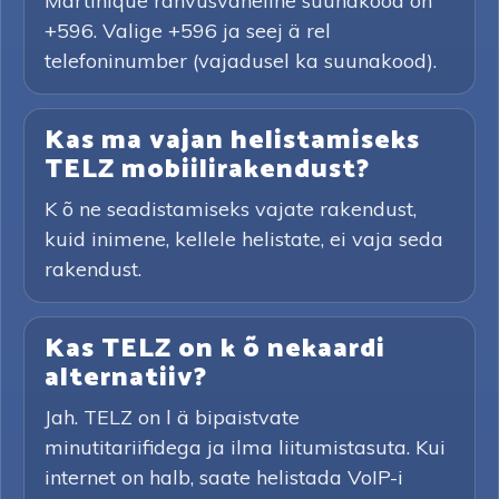
Martinique rahvusvaheline suunakood on
+596. Valige +596 ja seej ä rel
telefoninumber (vajadusel ka suunakood).
Kas ma vajan helistamiseks
TELZ mobiilirakendust?
K õ ne seadistamiseks vajate rakendust,
kuid inimene, kellele helistate, ei vaja seda
rakendust.
Kas TELZ on k õ nekaardi
alternatiiv?
Jah. TELZ on l ä bipaistvate
minutitariifidega ja ilma liitumistasuta. Kui
internet on halb, saate helistada VoIP-i