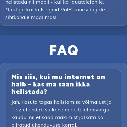
helistada nii mobiil- kui ka lauatelefonile.
Nautige kristallselgeid VoIP-kõnesid igale
sihtkohale maailmas!
FAQ
Mis siis, kui mu internet on
halb – kas ma saan ikka
helistada?
Jah. Kasuta tagasihelistamise võimalust ja
Telz ühendab su kõne meie telefonivõrgu
kaudu, nii et saad rääkimist jätkata ka
piiratud ühenduvuse korral.