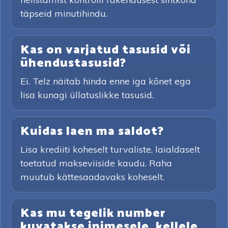
täpseid minutihindu.
Kas on varjatud tasusid või
ühendustasusid?
Ei. Telz näitab hinda enne iga kõnet ega
lisa kunagi üllatuslikke tasusid.
Kuidas laen ma saldot?
Lisa krediiti koheselt turvaliste, laialdaselt
toetatud makseviiside kaudu. Raha
muutub kättesaadavaks koheselt.
Kas mu tegelik number
kuvatakse inimesele, kellele