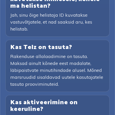
ma helistan?
Jah, sinu õige helistaja ID kuvatakse
vastuvõtjatele, et nad saaksid aru, kes
helistab.
Kas Telz on tasuta?
Rakenduse allalaadimine on tasuta.
Maksad ainult kõnede eest madalate,
läbipaistvate minutihindade alusel. Mõned
marsruudid sisaldavad uutele kasutajatele
tasuta prooviminuteid.
Kas aktiveerimine on
keeruline?