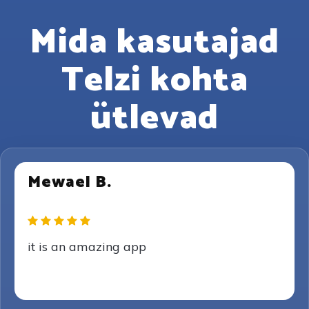
Mida kasutajad
Telzi kohta
ütlevad
Mewael B.
it is an amazing app