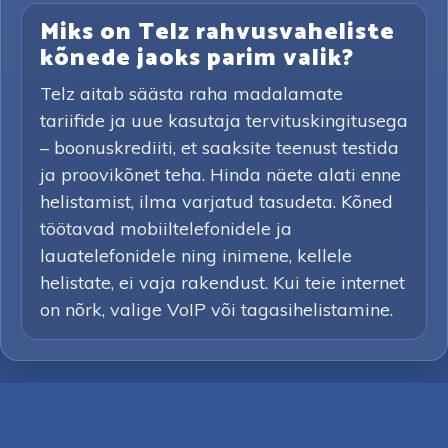
Miks on Telz rahvusvaheliste
kõnede jaoks parim valik?
Telz aitab säästa raha madalamate
tariifide ja uue kasutaja tervituskingitusega
– boonuskrediiti, et saaksite teenust testida
ja proovikõnet teha. Hinda näete alati enne
helistamist, ilma varjatud tasudeta. Kõned
töötavad mobiiltelefonidele ja
lauatelefonidele ning inimene, kellele
helistate, ei vaja rakendust. Kui teie internet
on nõrk, valige VoIP või tagasihelistamine.