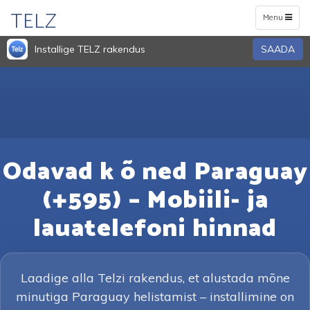
TELZ
Toggle
Menu
navigation
Installige TELZ rakendus
SAADA
Odavad k õ ned Paraguay
(+595) – Mobiili- ja
lauatelefoni hinnad
Laadige alla Telzi rakendus, et alustada mõne
minutiga Paraguay helistamist – installimine on