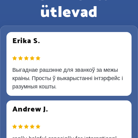
ütlevad
Erika S.
Выгаднае рашэнне для званкоў за межы
краіны. Просты ў выкарыстанні інтэрфейс і
разумныя кошты.
Andrew J.