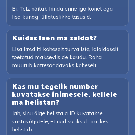
Ei. Telz näitab hinda enne iga kõnet ega
lisa kunagi üllatuslikke tasusid.
Kuidas laen ma saldot?
Lisa krediiti koheselt turvaliste, laialdaselt
toetatud makseviiside kaudu. Raha
muutub kättesaadavaks koheselt.
Kas mu tegelik number
kuvatakse inimesele, kellele
ma helistan?
Jah, sinu õige helistaja ID kuvatakse
vastuvõtjatele, et nad saaksid aru, kes
helistab.