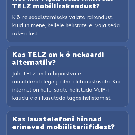
TELZ mobiilirakendust?
K õ ne seadistamiseks vajate rakendust,
kuid inimene, kellele helistate, ei vaja seda
rakendust.
Kas TELZ on k õ nekaardi
alternatiiv?
Jah. TELZ on l ä bipaistvate
minutitariifidega ja ilma liitumistasuta. Kui
internet on halb, saate helistada VoIP-i
kaudu v õ i kasutada tagasihelistamist.
Kas lauatelefoni hinnad
erinevad mobiilitariifidest?