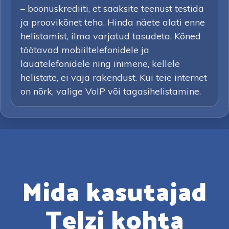
– boonuskrediiti, et saaksite teenust testida
ja proovikõnet teha. Hinda näete alati enne
helistamist, ilma varjatud tasudeta. Kõned
töötavad mobiiltelefonidele ja
lauatelefonidele ning inimene, kellele
helistate, ei vaja rakendust. Kui teie internet
on nõrk, valige VoIP või tagasihelistamine.
Mida kasutajad
Telzi kohta