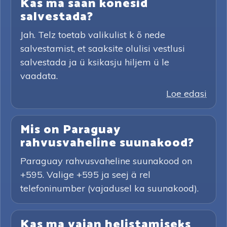
Kas ma saan kõnesid
salvestada?
Jah. Telz toetab valikulist k õ nede
salvestamist, et saaksite olulisi vestlusi
salvestada ja ü ksikasju hiljem ü le
vaadata.
Loe edasi
Mis on Paraguay
rahvusvaheline suunakood?
Paraguay rahvusvaheline suunakood on
+595. Valige +595 ja seej ä rel
telefoninumber (vajadusel ka suunakood).
Kas ma vajan helistamiseks