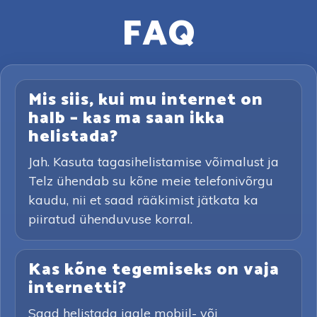
FAQ
Mis siis, kui mu internet on
halb – kas ma saan ikka
helistada?
Jah. Kasuta tagasihelistamise võimalust ja
Telz ühendab su kõne meie telefonivõrgu
kaudu, nii et saad rääkimist jätkata ka
piiratud ühenduvuse korral.
Kas kõne tegemiseks on vaja
internetti?
Saad helistada igale mobiil- või