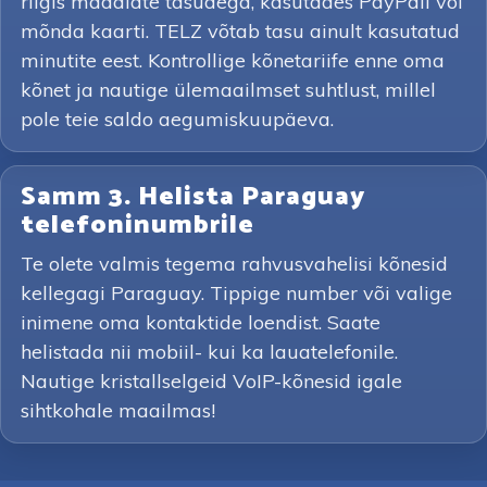
riigis madalate tasudega, kasutades PayPali või
mõnda kaarti. TELZ võtab tasu ainult kasutatud
minutite eest. Kontrollige kõnetariife enne oma
kõnet ja nautige ülemaailmset suhtlust, millel
pole teie saldo aegumiskuupäeva.
Samm 3. Helista Paraguay
telefoninumbrile
Te olete valmis tegema rahvusvahelisi kõnesid
kellegagi Paraguay. Tippige number või valige
inimene oma kontaktide loendist. Saate
helistada nii mobiil- kui ka lauatelefonile.
Nautige kristallselgeid VoIP-kõnesid igale
sihtkohale maailmas!