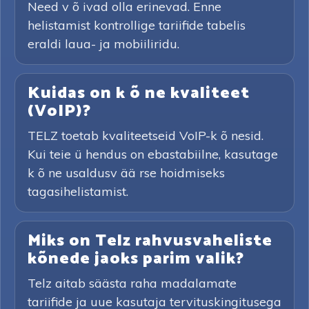
Need v õ ivad olla erinevad. Enne
helistamist kontrollige tariifide tabelis
eraldi laua- ja mobiiliridu.
Kuidas on k õ ne kvaliteet
(VoIP)?
TELZ toetab kvaliteetseid VoIP-k õ nesid.
Kui teie ü hendus on ebastabiilne, kasutage
k õ ne usaldusv ää rse hoidmiseks
tagasihelistamist.
Miks on Telz rahvusvaheliste
kõnede jaoks parim valik?
Telz aitab säästa raha madalamate
tariifide ja uue kasutaja tervituskingitusega